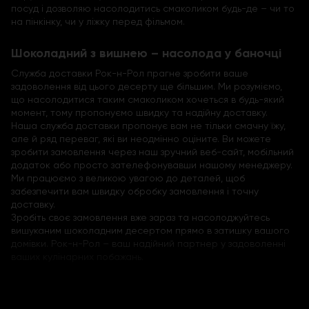
посуд і дозволяю насолодитись смаколиком будь-де – чи то
на пінкінку, чи у ліжку перед фільмом.
Шоколадний з вишнею – насолода у баночці
Служба доставки Рок-н-Рол прагне зробити ваше
задоволення від цього десерту ще більшим. Ми розуміємо,
що насолодитися таким смаколиком хочеться в будь-який
момент, тому пропонуємо швидку та надійну доставку.
Наша служба доставки пропонує вам не тільки смачну їжу,
але й ряд переваг, які ви неодмінно оціните. Ви можете
зробити замовлення через наш зручний веб-сайт, мобільний
додаток або просто зателефонувавши нашому менеджеру.
Ми працюємо з великою увагою до деталей, щоб
забезпечити вам швидку обробку замовлення і точну
доставку.
Зробіть своє замовлення вже зараз та насолоджуйтесь
вишуканим шоколадним десертом прямо в затишку вашого
домівки. Рок-н-Рол – ваш надійний партнер у задоволенні
ваших кулінарних побажань.