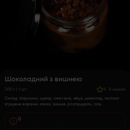
Шоколадний з вишнею
200 г | 1 шт
5
·
5 оцінок
Склад:
борошно, цукор, сметана, яйця, шоколад, молоко
згущене варене, какао, вишня, розпушувач, сіль
0