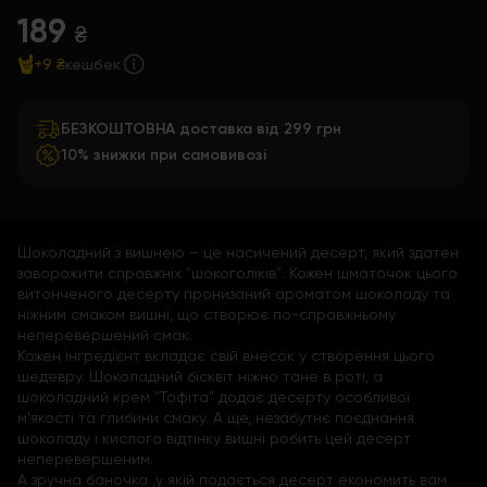
189
₴
+9 ₴
кешбек
БЕЗКОШТОВНА доставка від 299 грн
10% знижки при самовивозі
Шоколадний з вишнею – це насичений десерт, який здатен
заворожити справжніх "шокоголіків". Кожен шматочок цього
витонченого десерту пронизаний ароматом шоколаду та
ніжним смаком вишні, що створює по-справжньому
неперевершений смак.
Кожен інгредієнт вкладає свій внесок у створення цього
шедевру. Шоколадний бісквіт ніжно тане в роті, а
шоколадний крем "Тофіта" додає десерту особливої
м'якості та глибини смаку. А ще, незабутнє поєднання
шоколаду і кислого відтінку вишні робить цей десерт
неперевершеним.
А зручна баночка ,у якій подається десерт економить вам