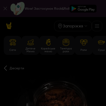
Wow! Застосунок Rock&Roll
Запоріжжя
Дитяче
Корейське
Темпура
Сети
Роли
Суші
Меню
меню
роли
Десерти