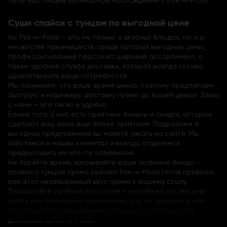
себе настоящее кулинарное наслаждение с Рок-н-Ролл!
Суши спайси с тунцом по выгодной цене
Но Рок-н-Ролл – это не только о вкусных блюдах, но и о
множестве преимуществ, среди которых выгодные цены,
профессиональный персонал, широкий ассортимент, а
также удобная служба доставки, которая всегда готова
удовлетворить ваши потребности.
Мы понимаем, что ваше время ценно, поэтому предлагаем
быструю и надежную доставку прямо до вашей двери. Заказ
с нами – это легко и удобно.
Более того, у нас есть приятные бонусы и скидки, которые
сделают ваш заказ еще более приятным. Подробнее о
выгодных предложениях вы можете узнать на сайте
. Мы
заботимся о наших клиентах и всегда стараемся
предоставить им что-то особенное.
Не теряйте время, заказывайте ваше любимое блюдо –
спайси с тунцом прямо сейчас! Рок-н-Ролл готов привезти
вам этот незабываемый вкус прямо к вашему столу.
Заказывайте удобным способом – онлайн на нашем веб-
сайте или мобильном приложении, или же позвоните нам.
Наслаждайтесь изысканными блюдами и безупречной
доставкой с Рок-н-Ролл!