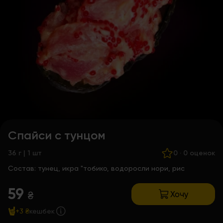
Спайси с тунцом
36 г | 1 шт
0
·
0 оценок
Состав:
тунец, икра "тобико, водоросли нори, рис
59
Хочу
₴
+3 ₴
кешбек