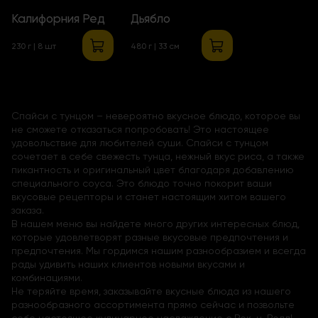
Калифорния Ред
Дьябло
230 г | 8 шт
480 г | 33 см
Спайси с тунцом – невероятно вкусное блюдо, которое вы
не сможете отказаться попробовать! Это настоящее
удовольствие для любителей суши. Спайси с тунцом
сочетает в себе свежесть тунца, нежный вкус риса, а также
пикантность и оригинальный цвет благодаря добавлению
специального соуса. Это блюдо точно покорит ваши
вкусовые рецепторы и станет настоящим хитом вашего
заказа.
В нашем меню вы найдете много других интересных блюд,
которые удовлетворят разные вкусовые предпочтения и
предпочтения. Мы гордимся нашим разнообразием и всегда
рады удивить наших клиентов новыми вкусами и
комбинациями.
Не теряйте время, заказывайте вкусные блюда из нашего
разнообразного ассортимента прямо сейчас и позвольте