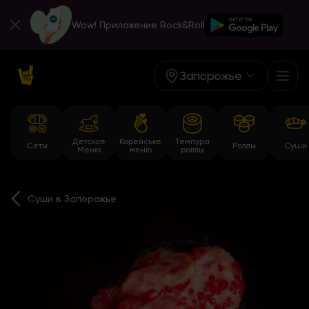
Wow! Приложение Rock&Roll
Запорожье
Детское
Корейське
Темпура
Сеты
Роллы
Суши
Меню
меню
роллы
Суши в Запорожье