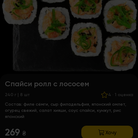
Спайси ролл с лососем
240 г | 8 шт
4
·
1 оценка
Состав:
филе сёмги, сыр филадельфия, японский омлет,
огурец свежий, салат хияши, соус спайси, кунжут, рис
японский
269
Хочу
₴