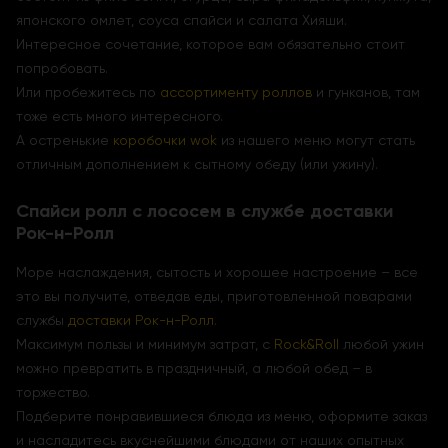
японского омлет, соуса спайси и салата Хияши.
Интересное сочетание, которое вам обязательно стоит
попробовать.
Или пробежитесь по
ассортименту роллов
и гунканов, там
тоже есть много интересного.
А остренькие
коробочки wok
из нашего меню могут стать
отличным дополнением к сытному обеду (или ужину).
Спайси ролл с лососем в службе доставки
Рок-н-Ролл
Море наслаждения, сытость и хорошее настроение – все
это вы получите, отведав еды, приготовленной поварами
службы
доставки Рок-н-Ролл
.
Максимум пользы и минимум затрат, с
Rock&Roll
любой ужин
можно превратить в праздничный, а любой обед – в
торжество.
Подберите понравившиеся блюда из меню, оформите заказ
и насладитесь вкуснейшими блюдами от наших опытных