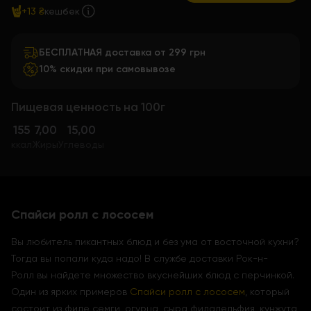
+13 ₴
кешбек
БЕСПЛАТНАЯ доставка от 299 грн
10% скидки при самовывозе
Пищевая ценность на 100г
155
7,00
15,00
ккал
Жиры
Углеводы
Спайси ролл с лососем
Вы любитель пикантных блюд и без ума от восточной кухни?
Тогда вы попали куда надо! В службе доставки Рок-н-
Ролл вы найдете множество вкуснейших блюд с перчинкой.
Один из ярких примеров
Спайси ролл с лососем
, который
состоит из филе семги, огурца, сыра филадельфия, кунжута,