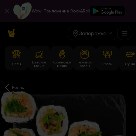
Wow! Приложение Rock&Roll
Запорожье
Детское
Корейське
Темпура
Сеты
Роллы
Суши
Меню
меню
роллы
Роллы