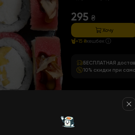
295
₴
Хочу
+15 ₴
кешбек
БЕСПЛАТНАЯ доставк
10% скидки при сам