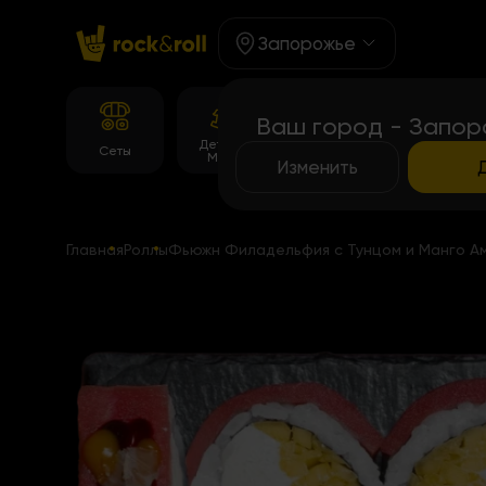
Запорожье
Ваш город - Запор
Детское
Корейське
Темпура
Сеты
Меню
меню
роллы
Изменить
Главная
Роллы
Фьюжн Филадельфия с Тунцом и Манго А