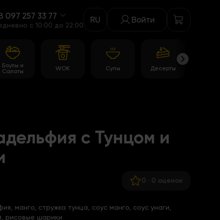
8 097 257 33 77
RU
Войти
едневно c 10:00 до 22:00
Боулы и
WOK
Супы
Десерты
Акци
Салаты
дельфия с Тунцом и
и
0
·
0 оценок
ия, манго, стружка тунца, соус манго, соус унаги,
й, рисовые шарики