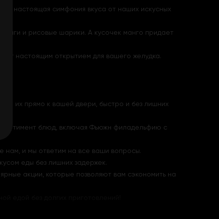
Это настоящая симфония вкуса от наших искусных
 унаги и рисовые шарики. А кусочек манго придает
анет настоящим открытием для вашего желудка.
авим их прямо к вашей двери, быстро и без лишних
 ассортимент блюд, включая Фьюжн филадельфию с
 нам, и мы ответим на все ваши вопросы.
кусом еды без лишних задержек.
лярные акции, которые позволяют вам сэкономить на
ной едой без долгих приготовлений!