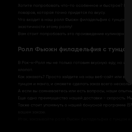
Хотите попробовать что-то особенное и быстрое? Поп
поваров, которая точно придется по вкусу.
Что входит в наш ролл Фьюжн филадельфия с тунцом и 
экзотичности этому роллу!
Вам стоит попробовать это произведение кулинарного
Ролл Фьюжн филадельфия с тунцом 
В Рок-н-Ролл мы не только готовим вкусную еду, но и 
хлопот.
Как заказать? Просто зайдите на наш веб-сайт или во
тунцом и манго, и сможете сделать заказ всего нескольк
А если вы сомневаетесь или есть вопросы, наши опытны
Еще одно преимущество нашей доставки - скорость. Мы 
Также стоит упомянуть о нашей бонусной программе (5%
вашем заказе.
Итак, заказывайте ролл Фьюжн филадельфия с тунцом и