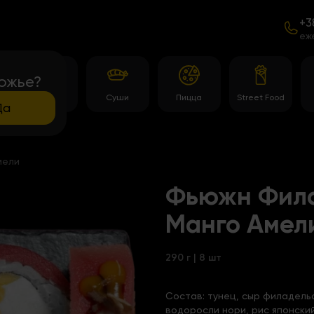
+3
еж
ожье?
Роллы
Суши
Пицца
Street Food
Да
мели
Фьюжн Фила
Манго Амел
290 г | 8 шт
Состав:
тунец, сыр филадельф
водоросли нори, рис японски