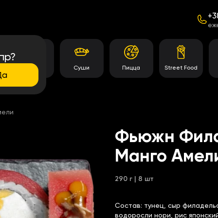
+3
еж
пр?
Темпура
Суши
Пицца
Street Food
роллы
Да
мели
Фьюжн Фила
Манго Амел
290 г | 8 шт
Состав:
тунец, сыр филадельф
водоросли нори, рис японски