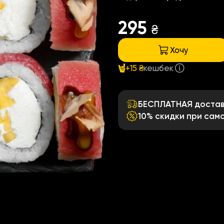
295
₴
Хочу
+15 ₴
кешбек
БЕСПЛАТНАЯ доставк
10% скидки при сам