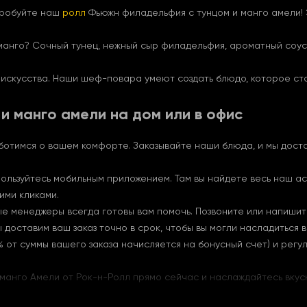
пробуйте наш
ролл
Фьюжн филадельфия с тунцом и манго амели! 
манго? Сочный тунец, нежный сыр филадельфия, ароматный соус
 искусства. Наши шеф-повара умеют создать блюдо, которое ст
и манго амели на дом или в офис
аботимся о вашем комфорте. Заказывайте наши блюда, и мы доста
спользуйтесь мобильным приложением. Там вы найдете весь наш
ими кликами.
е менеджеры всегда готовы вам помочь. Позвоните или напишите
доставим ваш заказ точно в срок, чтобы вы могли насладиться в
 от суммы вашего заказа начисляется на бонусный счет) и регу
 манго Амели от Рок-н-Ролл прямо сейчас и наслаждайтесь вкус