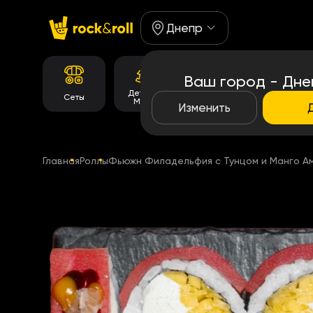
Днепр
Ваш город - Дне
Детское
Корейське
Сеты
Роллы
Меню
меню
Изменить
Главная
Роллы
Фьюжн Филадельфия с Тунцом и Манго А