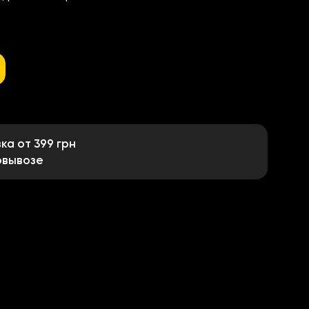
а от 399 грн
овывозе