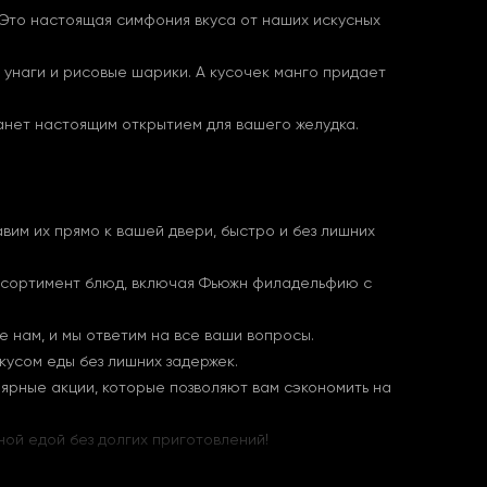
Это настоящая симфония вкуса от наших искусных
 унаги и рисовые шарики. А кусочек манго придает
анет настоящим открытием для вашего желудка.
вим их прямо к вашей двери, быстро и без лишних
 ассортимент блюд, включая Фьюжн филадельфию с
 нам, и мы ответим на все ваши вопросы.
кусом еды без лишних задержек.
лярные акции, которые позволяют вам сэкономить на
ной едой без долгих приготовлений!