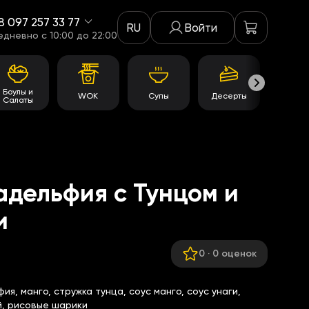
8 097 257 33 77
RU
Войти
едневно c 10:00 до 22:00
Боулы и
WOK
Супы
Десерты
Акци
Салаты
дельфия с Тунцом и
и
0
·
0 оценок
ия, манго, стружка тунца, соус манго, соус унаги,
й, рисовые шарики