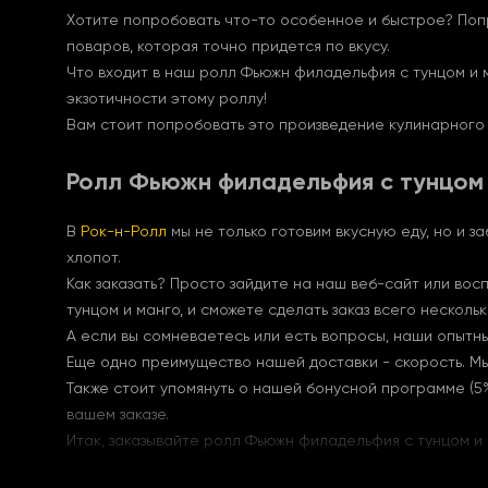
Хотите попробовать что-то особенное и быстрое? По
поваров, которая точно придется по вкусу.
Что входит в наш ролл Фьюжн филадельфия с тунцом и 
экзотичности этому роллу!
Вам стоит попробовать это произведение кулинарного
Ролл Фьюжн филадельфия с тунцом 
В
Рок-н-Ролл
мы не только готовим вкусную еду, но и з
хлопот.
Как заказать? Просто зайдите на наш веб-сайт или во
тунцом и манго, и сможете сделать заказ всего нескольк
А если вы сомневаетесь или есть вопросы, наши опытны
Еще одно преимущество нашей доставки - скорость. Мы 
Также стоит упомянуть о нашей бонусной программе (5%
вашем заказе.
Итак, заказывайте ролл Фьюжн филадельфия с тунцом и