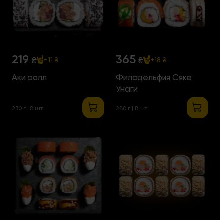
219
365
₴
₴
+11 ₴
+18 ₴
Аки ролл
Филадельфия Сяке
Унаги
230 г | 8 шт
280 г | 8 шт