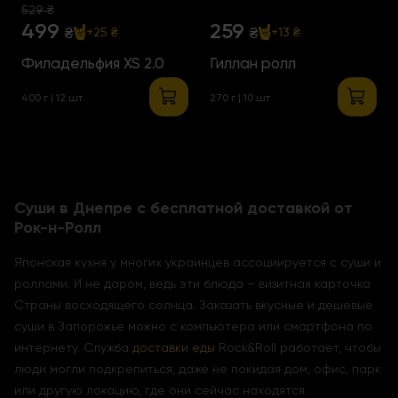
529 ₴
499
259
₴
₴
+25 ₴
+13 ₴
Филадельфия XS 2.0
Гиллан ролл
400 г | 12 шт
270 г | 10 шт
Суши в Днепре с бесплатной доставкой от
Рок-н-Ролл
Японская кухня у многих украинцев ассоциируется с суши и
роллами. И не даром, ведь эти блюда – визитная карточка
Страны восходящего солнца. Заказать вкусные и дешевые
суши в Запорожье можно с компьютера или смартфона по
интернету. Служба
доставки еды
Rock&Roll работает, чтобы
люди могли подкрепиться, даже не покидая дом, офис, парк
или другую локацию, где они сейчас находятся.