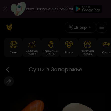
Wow! Приложение Rock&Roll
Днепр
Детское
Корейське
Темпура
Сеты
Роллы
Суши
Меню
меню
роллы
Суши в Запорожье