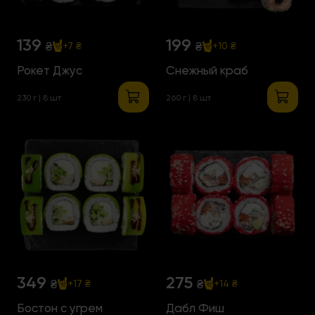
139
199
₴
₴
+7 ₴
+10 ₴
Рокет Джус
Снежный краб
230 г | 8 шт
260 г | 8 шт
349
275
₴
₴
+17 ₴
+14 ₴
Бостон с угрем
Дабл Фиш