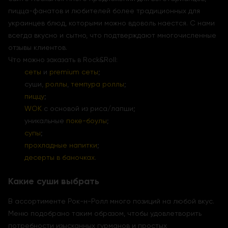
пицца-фанатов и любителей более традиционных для
украинцев блюд, которыми можно вдоволь наестся. С нами
всегда вкусно и сытно, что подтверждают многочисленные
отзывы клиентов.
Что можно заказать в Rock&Roll:
сеты
и
premium сеты
;
суши,
роллы
,
темпура роллы
;
пиццу
;
WOK
с основой из риса/лапши;
уникальные
поке-боулы
;
супы
;
прохладные напитки
;
десерты в баночках
.
Какие суши выбрать
В ассортименте Рок-н-Ролл много позиций на любой вкус.
Меню подобрано таким образом, чтобы удовлетворить
потребности изысканных гурманов и простых