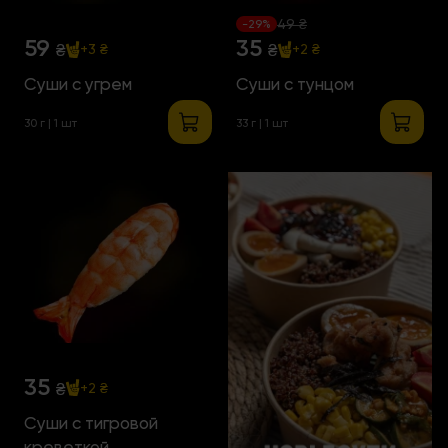
49 ₴
-29%
59
35
₴
₴
+3 ₴
+2 ₴
Суши с угрем
Суши с тунцом
30 г | 1 шт
33 г | 1 шт
35
₴
+2 ₴
Суши с тигровой
креветкой