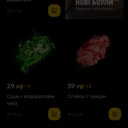
28 г | 1 шт
29
59
₴
₴
+1 ₴
+3 ₴
Суши с водорослями
Спайси с тунцом
чука
33 г | 1 шт
36 г | 1 шт