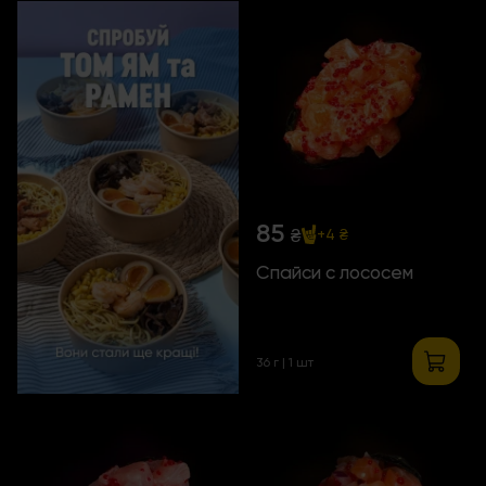
85
₴
+4 ₴
Спайси с лососем
36 г | 1 шт