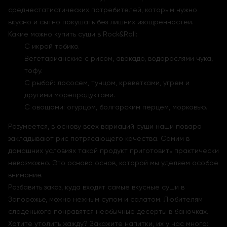
среднестатистических потребителей, которым нужно
вкусно и сытно покушать без лишних изощренностей.
Какие можно купить суши в Rock&Roll:
С икрой тобико.
Вегетарианские с рисом, авокадо, водорослями чука,
тофу.
С рыбой: лососем, тунцом, креветками, угрем и
другими морепродуктами.
С овощами: огурцом, болгарским перцем, морковью.
Разумеется, в основу всех вариаций суши наши повара
закладывают рис потрясающего качества. Самим в
домашних условиях такой продукт приготовить практически
невозможно. Это основа основ, которой мы уделяем особое
внимание.
Разбавить заказ, куда входят самые вкусные суши в
Запорожье, можно нежным супом и салатом. Любителям
сладенького понравятся необычные десерты в баночках.
Хотите утолить жажду? Закажите напитки, их у нас много: