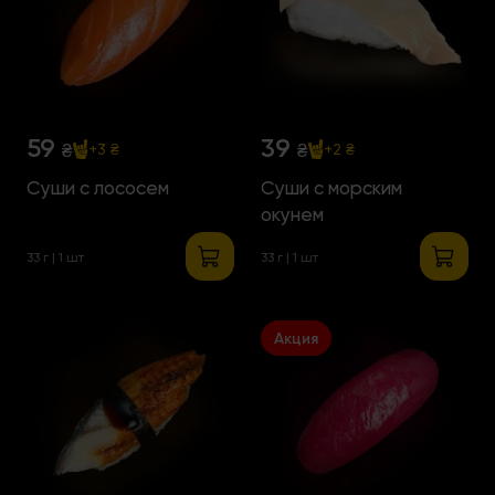
59
39
₴
₴
+3 ₴
+2 ₴
Суши с лососем
Суши с морским
окунем
33 г | 1 шт
33 г | 1 шт
Акция