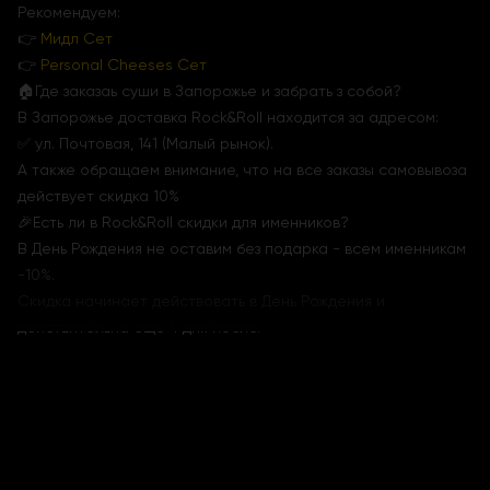
Рекомендуем:
👉
Мидл Сет
👉
Personal Cheeses Cет
🏠Где заказаь суши в Запорожье и забрать з собой?
В Запорожье доставка Rock&Roll находится за адресом:
✅ ул. Почтовая, 141 (Малый рынок).
А также обращаем внимание, что на все заказы самовывоза
действует скидка 10%
🎉Есть ли в Rock&Roll скидки для именников?
В День Рождения не оставим без подарка - всем именникам
-10%.
Скидка начинает действовать в День Рождения и
действительна еще 4 дня после.