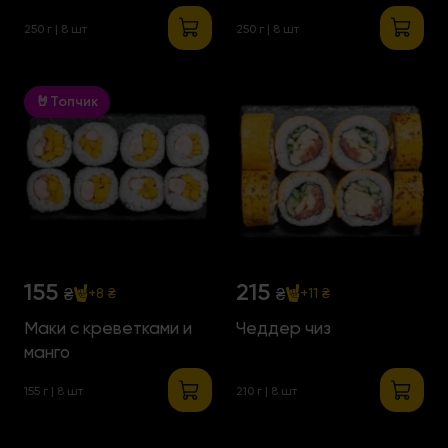
250 г | 8 шт
250 г | 8 шт
🤘Топчик
155
215
₴
₴
+8 ₴
+11 ₴
Маки с креветками и
Чеддер чиз
манго
155 г | 8 шт
210 г | 8 шт