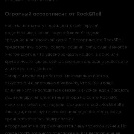
Огромный ассортимент от Rock&Roll
Наши клиенты могут порадовать себя, друзей,
родственников, коллег вкуснейшими блюдами
традиционной японской кухни. В ассортименте Rock&Roll
представлены роллы, салаты, сашими, супы, суши и многое-
многое другое, что удобно заказать на дом, в офис или
другое место, где вы сейчас сконцентрировано работаете
или весело отдыхаете.
Повара и курьеры работают максимально быстро,
аккуратно и щепетильно в мелочах, чтобы вы и ваши
близкие могли насладиться свежей и вкусной едой. Заказать
суши или другие аппетитные блюда на сайте Rock&Roll
можете в любой день недели. Сохраните сайт Rock&Roll в
закладки, используете его как полноценное меню, когда
срочно захотелось подкрепиться.
Ассортимент не ограничивается лишь японской кухней. На
сайте Rock&Roll много предложений для вегетарианцев,