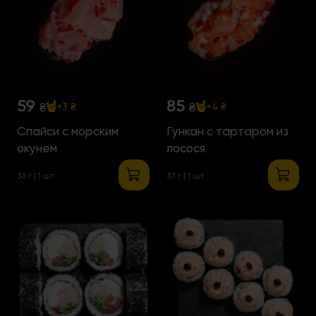
59
85
₴
₴
+3 ₴
+4 ₴
Спайси с морским
Гункан с тартаром из
окунем
лосося
36 г | 1 шт
37 г | 1 шт