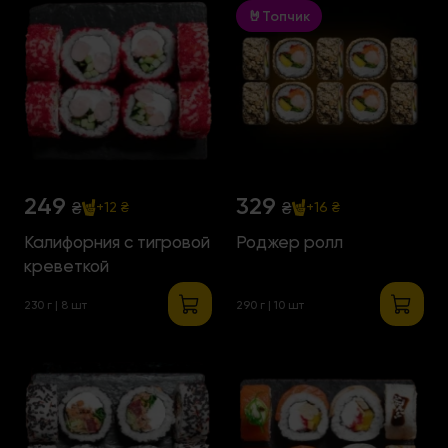
🤘Топчик
249
329
₴
₴
+12 ₴
+16 ₴
Калифорния с тигровой
Роджер ролл
креветкой
230 г | 8 шт
290 г | 10 шт