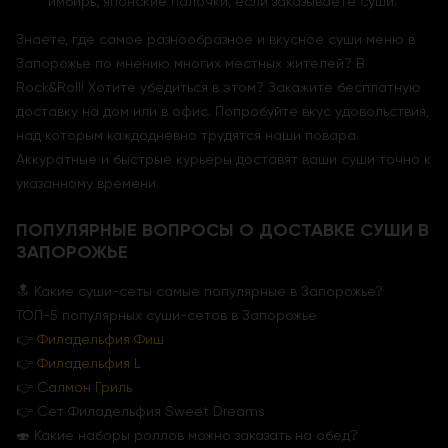
имбирь, японские палочки, если заказываете суши.
Знаете, где самое разнообразное и вкусное суши меню в
Запорожье по мнению многих местных жителей? В
Rock&Roll! Хотите убедиться в этом? Закажите бесплатную
доставку на дом или в офис. Попробуйте вкус удовольствия,
над которым каждодневно трудятся наши повара.
Аккуратные и быстрые курьеры доставят ваши суши точно к
указанному времени.
ПОПУЛЯРНЫЕ ВОПРОСЫ О ДОСТАВКЕ СУШИ В
ЗАПОРОЖЬЕ
🔝 Какие суши-сеты самые популярные в Запорожье?
ТОП-5 популярных суши-сетов в Запорожье
👉
Филадельфия Фиш
👉
Филадельфия L
👉
Салмон Гриль
👉 Сет Филадельфия Sweet Dreams
🍣 Какие наборы роллов можно заказать на обед?