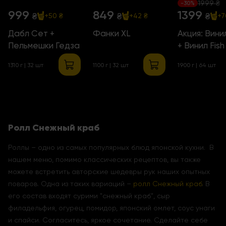
1999 ₴
-30%
999
849
1399
₴
₴
₴
+50 ₴
+42 ₴
+7
Дабл Сет +
Фанки XL
Акция: Винил
Пельмешки Гедза
+ Винил Fish
1310 г | 32 шт
1100 г | 32 шт
1900 г | 64 шт
Ролл Снежный краб
Роллы – одно из самых популярных блюд японской кухни. В
нашем меню, помимо классических рецептов, вы также
можете встретить авторские шедевры рук наших опытных
поваров. Одна из таких вариаций –
ролл Снежный краб
. В
его состав входят сурими "снежный краб", сыр
филадельфия, огурец, помидор, японский омлет, соус унаги
и спайси. Согласитесь, яркое сочетание. Сделайте себе