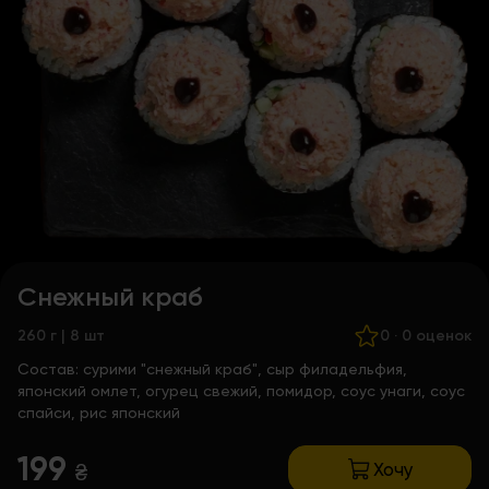
Снежный краб
260 г | 8 шт
0
·
0 оценок
Состав:
сурими "снежный краб", сыр филадельфия,
японский омлет, огурец свежий, помидор, соус унаги, соус
спайси, рис японский
199
Хочу
₴