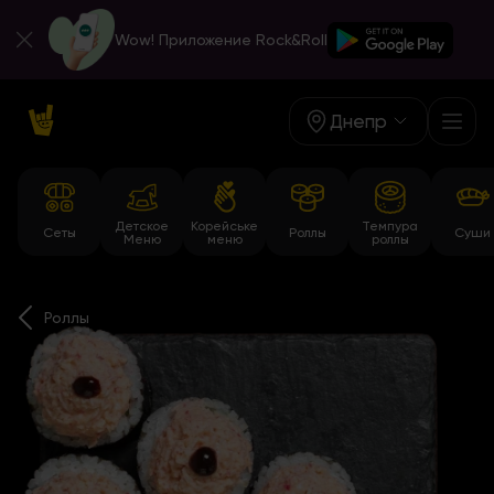
Wow! Приложение Rock&Roll
Днепр
Детское
Корейське
Темпура
Сеты
Роллы
Суши
Меню
меню
роллы
Роллы