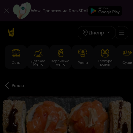
Wow! Приложение Rock&Roll
Днепр
Детское
Корейське
Темпура
Сеты
Роллы
Суши
Меню
меню
роллы
Роллы