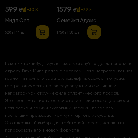
599
1579
₴
₴
+30 ₴
+79 ₴
Мидл Сет
Семейка Адамс
520 г | 14 шт
1750 г | 58 шт
Искали что-нибудь вкусненькое к столу? Тогда вы попали по
адресу. Вкус Мидл ролла с лососем – это непревзойденная
гармония нежного сыра филадельфия, свежести огурца,
гастрономических ноток соусов унаги и свит чили и
неповторимой стружки филе атлантического лосося.
Этот ролл – гениальное сочетание, привлекающее своей
нежностью и яркими вкусовыми нотками, делая его
настоящим произведением кулинарного искусства.
Это идеальный выбор для любителей лосося, желающих
попробовать его в новом формате.
Хотите чего-нибудь большего? Загляните в раздел сетов и