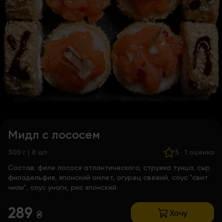
Мидл с лососем
300 г | 8 шт
5
·
1 оценка
Состав:
филе лосося атлантического, стружка тунца, сыр
филадельфия, японский омлет, огурец свежий, соус "свит
чили", соус унаги, рис японский
289
Хочу
₴