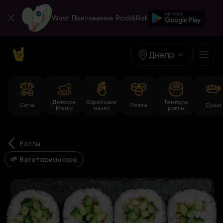
Wow! Приложение Rock&Roll
Днепр
Детское
Корейське
Темпура
Сеты
Роллы
Суши
Меню
меню
роллы
Роллы
🌱 Вегетарианское