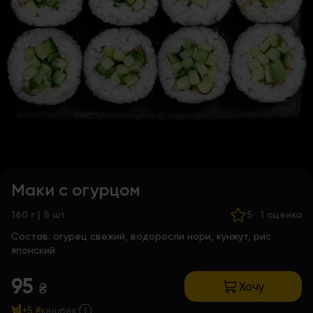
Маки с огурцом
160 г | 8 шт
5
·
1 оценка
Состав:
огурец свежий, водоросли нори, кунжут, рис
японский
95
Хочу
₴
+5 ₴
кешбек