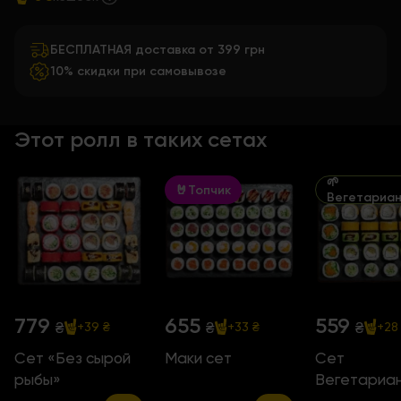
БЕСПЛАТНАЯ доставка от 399 грн
10% скидки при самовывозе
Этот ролл в таких сетах
🌱
🤘Топчик
Вегетариан
779
655
559
₴
₴
₴
+39 ₴
+33 ₴
+28
Сет «Без сырой
Маки сет
Сет
рыбы»
Вегетариан