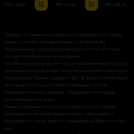
2.0
960 г | 36 шт
790 г | 40 шт
850 г | 32 шт
Забудьте о привычных закусках и попробуйте что-нибудь
новое с онлайн-доставкой блюд от Rock&roll. Мы
предложим вам особый опыт вкуса и качества, который
оставит незабываемые впечатления.
Наш Маки ролл с огурцом – это комбинация нежного риса,
хрустящего огурца и норы, которую невозможно отказаться
попробовать. Порция содержит 160 г (8 штук), которых будет
вполне достаточно для легкого перекуса. А если
планируете сытную трапезу – подберите что-нибудь
дополнительно по вкусу.
Наши кулинарные мастера используют только лучшие
ингредиенты, включая свежий огурец, нори, кунжут и
японский рис, чтобы создать самый вкусный Маки ролл для
вас.