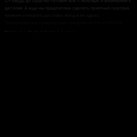
От пиццы до суши мы готовим все с любовью и вниманием к
деталям. А еще мы предлагаем сделать приятный сюрприз
близким и заказать доставку блюд в их адрес.
Наслаждайтесь прекрасными блюдами из Рок-н-Ролл и
делайте мир ярче вместе с нами!