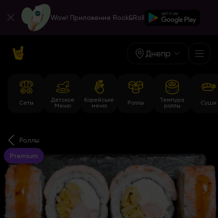
Wow! Приложение Rock&Roll
Днепр
Детское
Корейське
Темпура
Сеты
Роллы
Суши
Меню
меню
роллы
Роллы
Premium