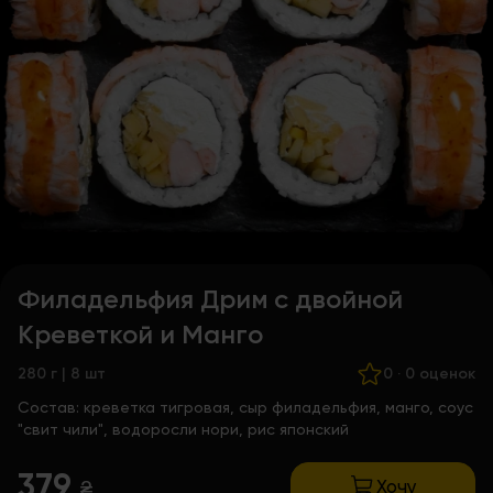
Филадельфия Дрим с двойной
Креветкой и Манго
280 г | 8 шт
0
·
0 оценок
Состав:
креветка тигровая, сыр филадельфия, манго, соус
"свит чили", водоросли нори, рис японский
379
Хочу
₴