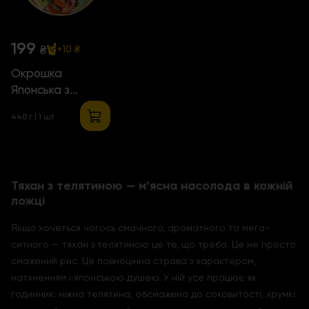
199
₴
+10 ₴
Окрошка
Японська з
куркою
440 г | 1 шт
Тяхан з телятиною — м’ясна насолода в кожній
ложці
Якщо хочеться чогось смачного, ароматного та мега-
ситного — тяхан з телятиною це те, що треба. Це не просто
смажений рис. Це повноцінна страва з характером,
натхненням і японською душею. У ній усе працює як
годинник: ніжна телятина, обсмажена до соковитості, хрумкі