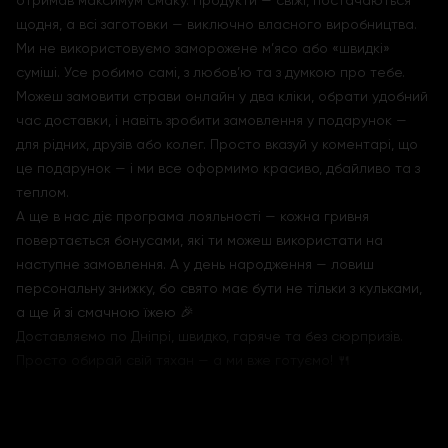
отримав максимум смаку. Продукти — свіжі, постачаються
щодня, а всі заготовки — виключно власного виробництва.
Ми не використовуємо заморожене м’ясо або «швидкі»
суміші. Усе робимо самі, з любов’ю та з думкою про тебе.
Можеш замовити страви онлайн у два кліки, обрати удобний
час доставки, і навіть зробити замовлення у подарунок —
для рідних, друзів або колег. Просто вказуй у коментарі, що
це подарунок — і ми все оформимо красиво, дбайливо та з
теплом.
А ще в нас діє програма лояльності — кожна гривня
повертається бонусами, які ти можеш використати на
наступне замовлення. А у день народження — ловиш
персональну знижку, бо свято має бути не тільки з кульками,
а ще й зі смачною їжею 🎉
Доставляємо по Дніпрі, швидко, гаряче та без сюрпризів.
Просто обирай свій тяхан — а ми вже готуємо! 🍴