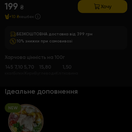
199
Хочу
₴
+10 ₴
кешбек
БЕЗКОШТОВНА доставка від 399 грн
10% знижки при самовивозі
Харчова цінність на 100г
145
7,10
5,70
15,80
1,50
ккал
Білки
Жири
Вуглеводи
Клітковина
Ідеальне доповнення
NEW