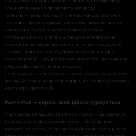
овочі, добре прожарений рис а ще кунжутна олія, імбир,
спеції і гриби муер з авторського маринаду.
Телятина — ніжна, без жирку, але насичена за смаком. У
тандемі з перцем, морквою, кабачками, цибулею, норі та
часниковим соусом вона грає новими нотками —
гостренько, пряно, але при цьому дуже збалансовано. І,
звісно ж, ми не забули про кунжут та зелень, які додають
страві фінального акценту. Подаємо все це у зручній
коробочці WOK — зручно тримати, легко їсти, ідеально для
обіду в офісі, вдома чи навіть у дорозі.
Це та страва, яка не просто насичує, а дарує задоволення.
Ідеальний варіант, коли хочеш м’яса, але з чимось цікавішим,
ніж просто картопля 😉
Рок-н-Рол — сервіс, який дійсно турбується
У нас немає випадковостей. Кожна страва — це результат
роботи професійної команди: кухарі з багаторічним
досвідом, які знають, як працювати з інгредієнтами, щоб ти