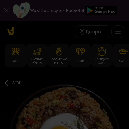
Wow! Застосунок Rock&Roll
Дніпро
Дитяче
Корейське
Темпура
Сети
Роли
Суші
Меню
меню
роли
WOK