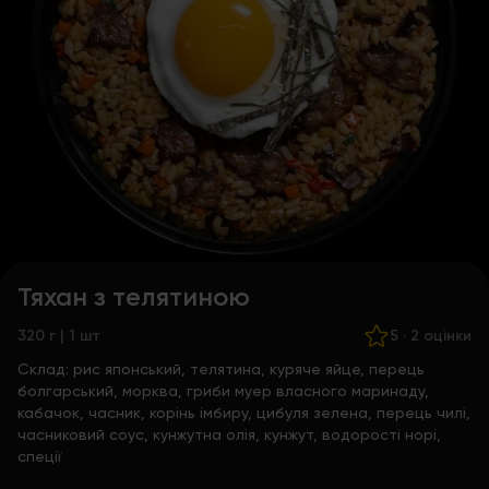
Тяхан з телятиною
320 г | 1 шт
5
·
2 оцінки
Склад:
рис японський, телятина, куряче яйце, перець
болгарський, морква, гриби муер власного маринаду,
кабачок, часник, корінь імбиру, цибуля зелена, перець чилі,
часниковий соус, кунжутна олія, кунжут, водорості норі,
спеції