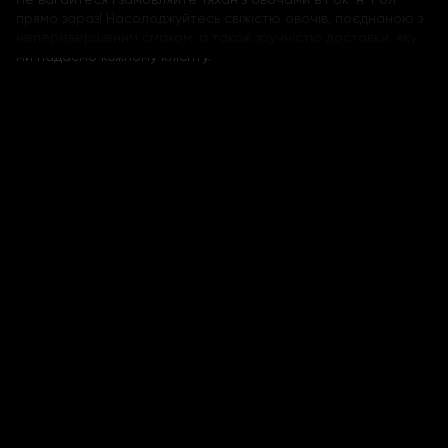
прямо зараз! Насолоджуйтесь свіжістю овочів, поєднаною з
неперевершеним смаком, а також зручністю доставки, яку
ми надаємо кожному клієнту.