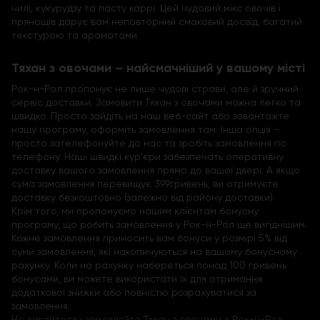
чилі, кукурудзу та пасту каррі. Цей чудовий мікс овочів і
прянощів дарує вам неповторний смаковий досвід, багатий
текстурою та ароматами.
Тяхан з овочами – найсмачніший у вашому місті
Рок-н-Рол пропонує не лише чудові страви, але й зручний
сервіс доставки. Замовити Тяхан з овочами можна легко та
швидко. Просто зайдіть на наш веб-сайт або завантажте
нашу програму, оформіть замовлення там. Інша опція –
просто зателефонуйте до нас та зробіть замовлення по
телефону. Наші швидкі кур'єри забезпечать оперативну
доставку вашого замовлення прямо до вашої двері. А якщо
сума замовлення перевищує 399гривень, ви отримуєте
доставку безкоштовно (залежно від району доставки).
Крім того, ми пропонуємо нашим клієнтам бонусну
програму, що робить замовлення у Рок-н-Рол ще вигіднішим.
Кожне замовлення приносить вам бонуси у розмірі 5% від
суми замовлення, які накопичуються на вашому бонусному
рахунку. Коли на рахунку набереться понад 100 гривень
бонусами, ви можете використати їх для отримання
додаткової знижки або повністю розрахуватися за
замовлення.
Не вагайтеся і замовляйте Тяхан з овочами в Рок-н-Рол