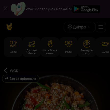
Wow! Застосунок Rock&Roll
Дніпро
Дитяче
Корейське
Темпура
Сети
Роли
Суші
Меню
меню
роли
WOK
🌱 Вегетаріанське