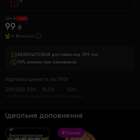
0
139 ₴
-29%
99
₴
+5 ₴
кешбек
БЕЗКОШТОВНА доставка від 399 грн
10% знижки при самовивозі
Харчова цінність на 100г
290
1,00
7,00
15,00
1,00
ккал
Білки
Жири
Вуглеводи
Клітковина
Ідеальне доповнення
🌱
🤘Топчик
Вегетаріанське