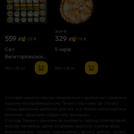
349 ₴
559
329
₴
₴
+28 ₴
+16 ₴
Сет
5 сирів
Вегетаріанський
2.0
850 г | 32 шт
550 г | 33 см
Солодка ніжність овочів поєднується з ароматом і смаком в
нашому неперевершеному Тяхані з овочами. Ця страва
стане ідеальним вибором для тих, хто бажає насолодитися
смачним і здоровим обідом або вечерею.
У складі Тяхану з овочами ви знайдете перець болгарський,
моркву, печериці, цукіні, спаржеву квасолю, куряче яйце,
японський рис, часник, корінь імбиру, зелену цибулю, кунжут,