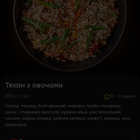
Тяхан з овочами
300 г | 1 шт
0
·
0 оцінок
Склад:
перець болгарський, морква, гриби печериці,
цукіні, спаржева квасоля, куряче яйце, рис японський,
часник, корінь імбиру, цибуля зелена, кунжут, перець чилі,
кукурудза