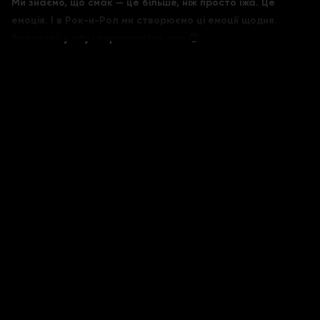
Ми знаємо, що смак — це більше, ніж просто їжа. Це
емоція. І в Рок-н-Рол ми створюємо ці емоції щодня.
Замовляй у city і переконайся сам 😉