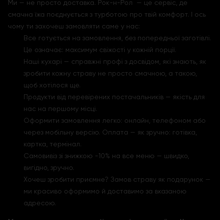
Ми — не просто доставка. Рок-н-Рол — це сервіс, де
смачна їжа поєднується з турботою про твій комфорт. І ось
чому ти захочеш замовляти саме у нас:
Все готується на замовлення, без попередньої заготівлі.
Це означає: максимум свіжості у кожній порції.
Наші кухарі — справжні профі з досвідом, які знають, як
зробити кожну страву не просто смачною, а такою,
щоб хотілося ще.
Продукти від перевірених постачальників — якість для
нас на першому місці.
Оформити замовлення легко: онлайн, телефоном або
через мобільну версію. Оплата — як зручно: готівка,
картка, термінал.
Самовивіз зі знижкою -10% на все меню — швидко,
вигідно, зручно.
Хочеш зробити приємне? Замов страву як подарунок —
ми красиво оформимо й доставимо за вказаною
адресою.