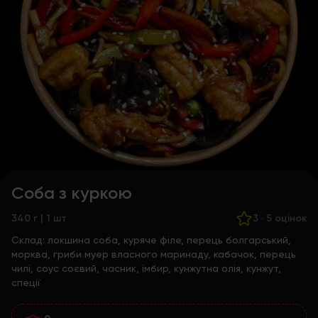
Соба з куркою
340 г | 1 шт
3
·
5 оцінок
Склад:
локшина соба, куряче філе, перець болгарський,
морква, гриби муер власного маринаду, кабачок, перець
чилі, соус соєвий, часник, імбир, кунжутна олія, кунжут,
спеції