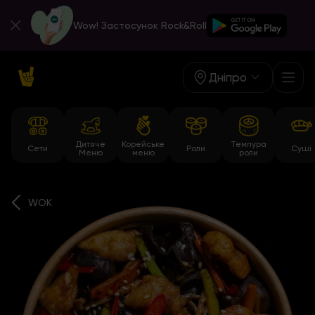
Wow! Застосунок Rock&Roll
Дніпро
Дитяче
Корейське
Темпура
Сети
Роли
Суші
Меню
меню
роли
WOK