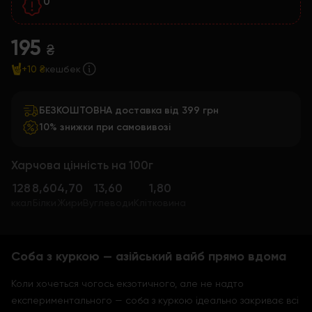
0
195
₴
+10 ₴
кешбек
БЕЗКОШТОВНА доставка від 399 грн
10% знижки при самовивозі
Харчова цінність на 100г
128
8,60
4,70
13,60
1,80
ккал
Білки
Жири
Вуглеводи
Клітковина
Соба з куркою — азійський вайб прямо вдома
Коли хочеться чогось екзотичного, але не надто
експериментального — соба з куркою ідеально закриває всі