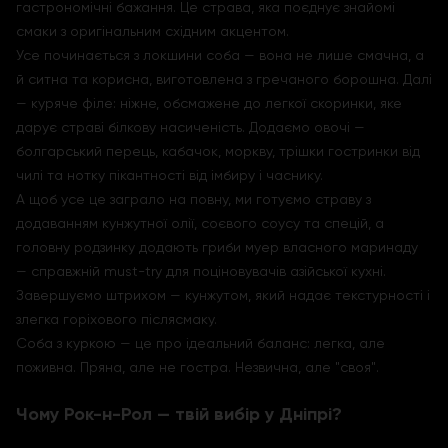
гастрономічні бажання. Це страва, яка поєднує знайомі
смаки з оригінальним східним акцентом.
Усе починається з локшини соба — вона не лише смачна, а
й ситна та корисна, виготовлена з гречаного борошна. Далі
— куряче філе: ніжне, обсмажене до легкої скоринки, яке
дарує страві білкову насиченість. Додаємо овочі —
болгарський перець, кабачок, моркву, трішки гостринки від
чилі та нотку пікантності від імбиру і часнику.
А щоб усе це заграло на повну, ми готуємо страву з
додаванням кунжутної олії, соєвого соусу та спецій, а
головну родзинку додають гриби муер власного маринаду
— справжній must-try для поціновувачів азійської кухні.
Завершуємо штрихом — кунжутом, який надає текстурності і
злегка горіхового післясмаку.
Соба з куркою — це про ідеальний баланс: легка, але
поживна. Пряна, але не гостра. Незвична, але "своя".
Чому Рок-н-Рол — твій вибір у Дніпрі?