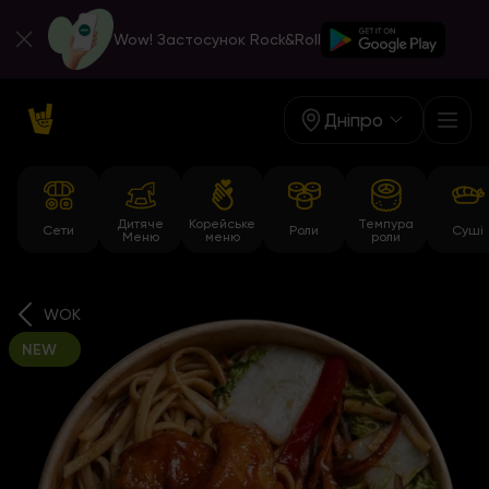
Wow! Застосунок Rock&Roll
Дніпро
Дитяче
Корейське
Темпура
Сети
Роли
Суші
Меню
меню
роли
WOK
NEW