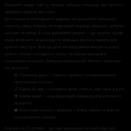
Додаємо сюди товсту, пружну азійську локшину, яка просто
ідеально вбирає всі соки.
Для повного кулінарного відриву ми докинули пекінську
капусту, свіжу моркву, болгарський перець, червону цибулю,
часник та імбир. А наш фірмовий секрет – це хрусткі гриби
муер власного маринаду та жменька арахісу зверху для
крутої текстури. Все це діло ми заправили міксом із соусу
хайсін, кисло-солодкого соусу та ніжних вершків із
кокосовим молоком. Вийшов нереальний баланс екзотики
та ситності!
🍜 Локшина удон – товста, пружна та максимально
просочена соусом.
🍗 Курка су-від – соковите філе стегна, яке тане в роті.
🍄 Гриби муер – наш фірмовий маринад для класного
хрускоту.
🥥 Кокосове молоко і вершки – м'яка, ніжна та злегка
солодкувата основа.
Порція у 400 грамів – це твій ідеальний ситний обід або