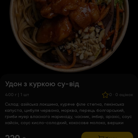
Удон з куркою су-від
400 г | 1 шт
0
·
0 оцінок
Склад:
азійська локшина, куряче філе стегна, пекінська
капуста, цибуля червона, морква, перець болгарський,
гриби муер власного маринаду, часник, імбир, арахіс, соус
хайсін, соус кисло-солодкий, кокосове молоко, вершки