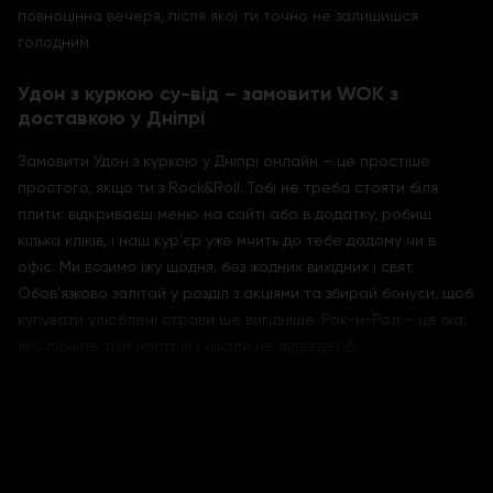
повноцінна вечеря, після якої ти точно не залишишся
голодним.
Удон з куркою су-від – замовити WOK з
доставкою у Дніпрі
Замовити Удон з куркою у Дніпрі онлайн – це простіше
простого, якщо ти з Rock&Roll. Тобі не треба стояти біля
плити: відкриваєш меню на сайті або в додатку, робиш
кілька кліків, і наш кур'єр уже мчить до тебе додому чи в
офіс. Ми возимо їжу щодня, без жодних вихідних і свят.
Обов'язково залітай у розділ з акціями та збирай бонуси, щоб
купувати улюблені страви ще вигідніше. Рок-н-Рол – це їжа,
яка підніме твій настрій і ніколи не підведе! 🍜