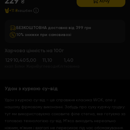
229
Хочу
₴
+11 ₴
кешбек
БЕЗКОШТОВНА доставка від 399 грн
10% знижки при самовивозі
Харчова цінність на 100г
129
10,40
5,00
11,10
1,40
ккал
Білки
Жири
Вуглеводи
Клітковина
Удон з куркою су-від
Удон з куркою су-від – це справжня класика WOK, але у
нашому фірмовому виконанні. Забудь про суху курячу грудку:
тут ми використовуємо соковите філе стегна, яке готуємо за
топовою технологією су-від. М'ясо виходить нереально
ніжним, м'яким і взагалі не пересихає під час обсмажування.