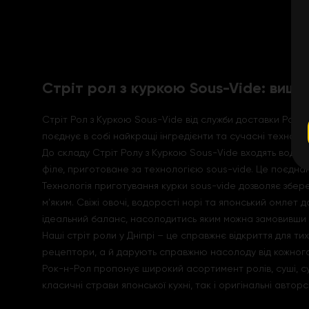
Стріт рол з куркою Sous-Vide: виш
Стріт Рол з Куркою Sous-Vide від служби доставки Рок-н
поєднує в собі найкращі інгредієнти та сучасні технол
До складу Стріт Ролу з Куркою Sous-Vide входять водоро
філе, приготоване за технологією sous-vide. Це поєдна
Технологія приготування курки sous-vide дозволяє збере
м'яким. Свіжі овочі, водорості норі та японський омлет
ідеальний баланс, насолодитись яким можна замовивши 
Наші стріт роли у Дніпрі – це справжнє відкриття для т
рецептори, а й дарують справжню насолоду від кожног
Рок-н-Рол пропонує широкий асортимент ролів, суші, суп
класичні страви японської кухні, так і оригінальні авторс