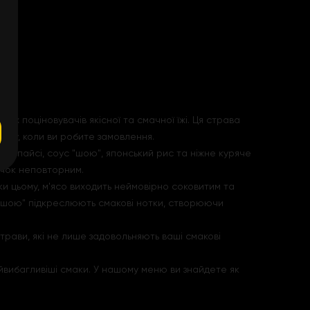
х поціновувачів якісної та смачної їжі. Ця страва
азу, коли ви робите замовлення.
ус спайсі, соус "шою", японський рис та ніжне куряче
очок неповторним.
ки цьому, м'ясо виходить неймовірно соковитим та
та "шою" підкреслюють смакові нотки, створюючи
трави, які не лише задовольняють ваші смакові
айвибагливіші смаки. У нашому меню ви знайдете як