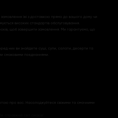
 замовлення їжі з доставкою прямо до вашого дому чи
имується високих стандартів обслуговування.
кроків, щоб завершити замовлення. Ми гарантуємо, що
ред них ви знайдете суші, супи, салати, десерти та
ми смаковими поєднаннями.
ботою про вас. Насолоджуйтеся свіжими та смачними
е справжній світ смаків!