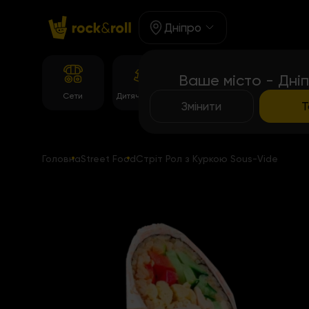
Дніпро
Ваше місто - Дні
Корейське
Сети
Дитяче Меню
Роли
меню
Змінити
Т
Головна
Street Food
Стріт Рол з Куркою Sous-Vide