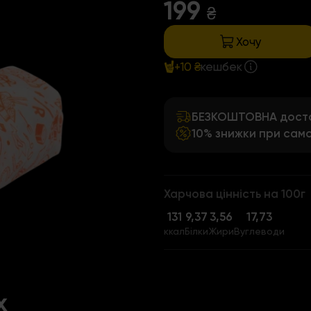
199
₴
Хочу
+10 ₴
кешбек
БЕЗКОШТОВНА достав
10% знижки при само
Харчова цінність на 100г
131
9,37
3,56
17,73
ккал
Білки
Жири
Вуглеводи
х