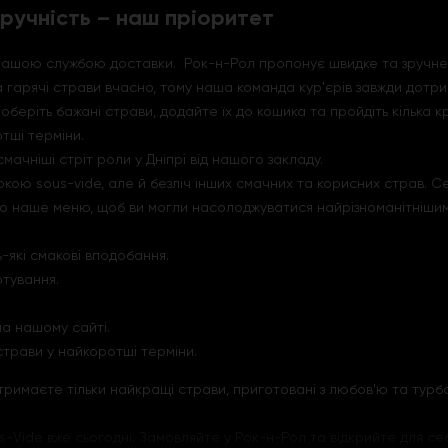
ручність – наш пріоритет
з нашою службою доставки. Рок-н-Рол пропонує швидке та зручне
та гарячі страви вчасно, тому наша команда кур'єрів завжди дотр
беріть бажані страви, додайте їх до кошика та пройдіть кілька 
тші терміни.
ачніші стріт роли у Дніпрі від нашого закладу.
ою sous-vide, але й безліч інших смачних та корисних страв. Се
ємо наше меню, щоб ви могли насолоджуватися найрізноманітніши
-які смакові вподобання.
отування.
а нашому сайті.
страви у найкоротші терміни.
отримаєте тільки найкращі страви, приготовані з любов'ю та тур
-Vide вже сьогодні. Замовляйте у Рок-н-Рол та відкрийте для себ