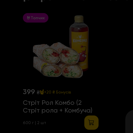
🤘Топчик
399
₴
+20 ₴
Бонусів
Стріт Рол Комбо (2
Стріт рола + Комбуча)
600 г | 2 шт