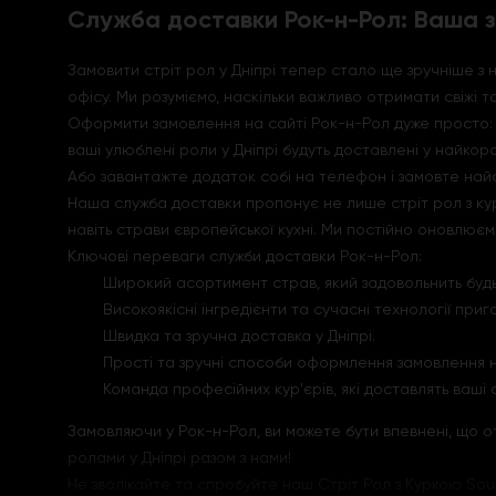
Служба доставки Рок-н-Рол: Ваша з
Замовити стріт рол у Дніпрі тепер стало ще зручніше 
офісу. Ми розуміємо, наскільки важливо отримати свіжі 
Оформити замовлення на сайті Рок-н-Рол дуже просто: о
ваші улюблені роли у Дніпрі будуть доставлені у найкоро
Або завантажте додаток собі на телефон і замовте найсм
Наша служба доставки пропонує не лише стріт рол з курк
навіть страви європейської кухні. Ми постійно оновлю
Ключові переваги служби доставки Рок-н-Рол:
Широкий асортимент страв, який задовольнить будь
Високоякісні інгредієнти та сучасні технології приг
Швидка та зручна доставка у Дніпрі.
Прості та зручні способи оформлення замовлення н
Команда професійних кур'єрів, які доставлять ваші 
Замовляючи у Рок-н-Рол, ви можете бути впевнені, що 
ролами у Дніпрі разом з нами!
Не зволікайте та спробуйте наш Стріт Рол з Куркою Sous