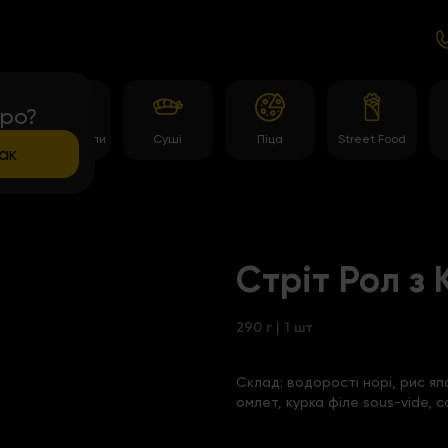
про?
Темпура роли
Суші
Піца
Street Food
ак
Стріт Рол з
290 г | 1 шт
Склад:
водорості норі, рис яп
омлет, курка філе sous-vide, с