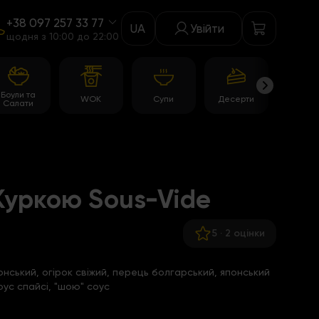
+38 097 257 33 77
UA
Увійти
щодня з 10:00 до 22:00
Боули та
WOK
Супи
Десерти
Акції
Салати
 Куркою Sous-Vide
5
·
2 оцінки
онський, огірок свіжий, перець болгарський, японський
оус спайсі, "шою" соус