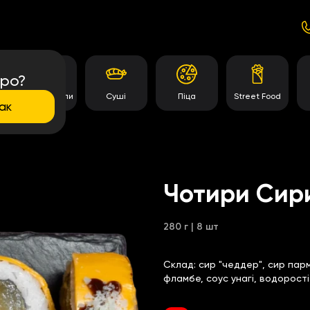
про?
Темпура роли
Суші
Піца
Street Food
ак
Чотири Сир
280 г | 8 шт
Склад:
сир "чеддер", сир парм
фламбе, соус унагі, водорості