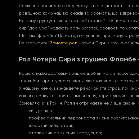
Ласкаво просимо до світу смаку та елегантності з рол
розкішною комбінацією смаків та ароматів, що відкрива
На чому ґрунтується секрет цієї страви? Почнемо зі хр
сир "дор блю" надають ролу багатошаровості та багатс
Що таке фламбе? Це метод готування, при якому страв
Не зволікайте!
Замовте рол
Чотири Сири з грушею Фламб
Рол Чотири Сири з грушею Фламбе 
Наша служба доставки працює щоб ви могли насолоджува
тижня. Ми гарантуємо свіжість і якість кожного шматочк
У нашому меню ви знайдете різноманіття страв, почина
вашого смаку та зробіть замовлення, користуючись на
Замовляючи в Рок-н-Рол ви отримаєте не лише смачні с
вигідні ціни;
професіональний персонал та якісне обслуговуван
широкий вибір страв;
страви лише з якісних інгредієнтів;