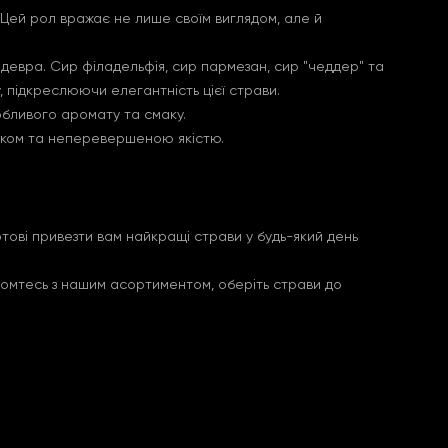
 Цей рол вражає не лише своїм виглядом, але й
девра. Сир філадельфія, сир пармезан, сир "чеддер" та
підкреслюючи елегантність цієї страви.
бливого аромату та смаку.
аком та неперевершеною якістю.
ові привезти вам найкращі страви у будь-який день
омтесь з нашим асортиментом, оберіть страви до