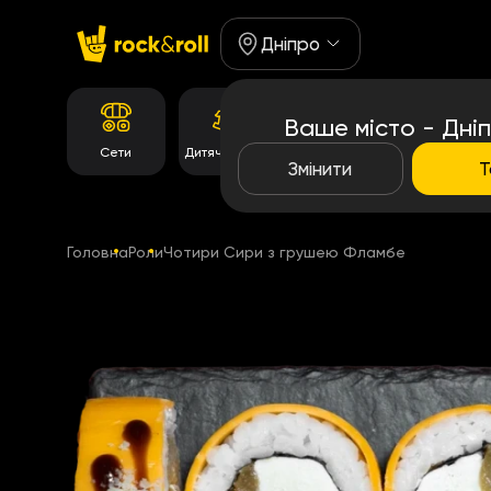
Дніпро
Ваше місто - Дні
Корейське
Сети
Дитяче Меню
Роли
меню
Змінити
Т
Головна
Роли
Чотири Сири з грушею Фламбе