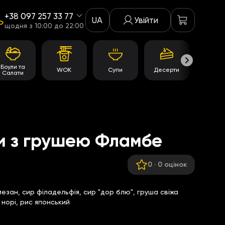
+38 097 257 33 77
UA
Увійти
щодня з 10:00 до 22:00
Боули та
WOK
Супи
Десерти
Акції
Салати
и з грушею Фламбе
0
·
0 оцінок
езан, сир філадельфія, сир "дор блю", груша свіжа
 норі, рис японський