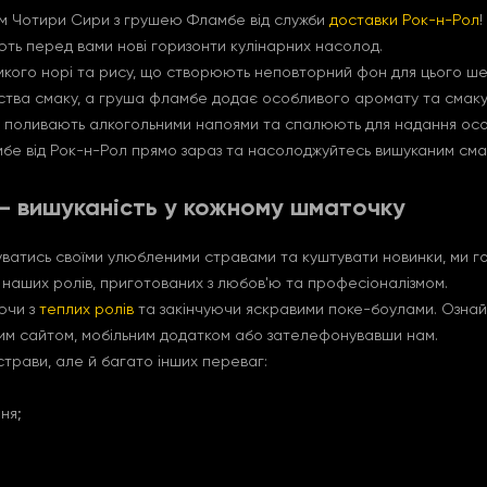
ом Чотири Сири з грушею Фламбе від служби
доставки Рок-н-Рол
!
ють перед вами нові горизонти кулінарних насолод.
умкого норі та рису, що створюють неповторний фон для цього ше
тва смаку, а груша фламбе додає особливого аромату та смаку, 
у поливають алкогольними напоями та спалюють для надання осо
е від Рок-н-Рол прямо зараз та насолоджуйтесь вишуканим см
– вишуканість у кожному шматочку
тись своїми улюбленими стравами та куштувати новинки, ми гот
а наших ролів, приготованих з любов'ю та професіоналізмом.
ючи з
теплих ролів
та закінчуючи яскравими поке-боулами. Ознай
шим сайтом, мобільним додатком або зателефонувавши нам.
трави, але й багато інших переваг:
ня;