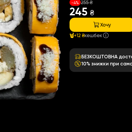
255 ₴
-4%
245
₴
Хочу
+12 ₴
кешбек
БЕЗКОШТОВНА достав
10% знижки при само