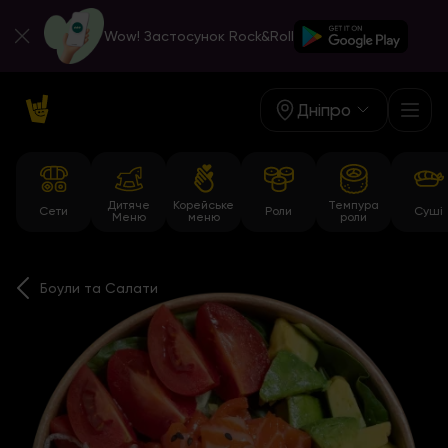
Wow! Застосунок Rock&Roll
Дніпро
Дитяче
Корейське
Темпура
Сети
Роли
Суші
Меню
меню
роли
Боули та Салати