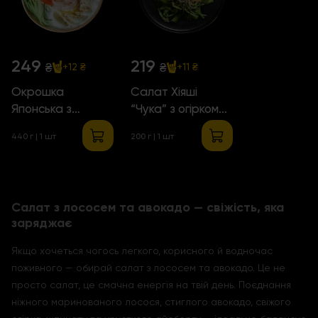
249
219
₴
₴
+12 ₴
+11 ₴
Окрошка
Салат Хіяші
Японська з
“Чука” з огірком
Тигровими
та селерою
440 г | 1 шт
200 г | 1 шт
Креветками
Салат з лососем та авокадо — свіжість, яка
заряджає
Якщо хочеться чогось легкого, корисного й водночас
поживного — обирай салат з лососем та авокадо. Це не
просто салат, це смачна енергія на твій день. Поєднання
ніжного маринованого лосося, стиглого авокадо, свіжого