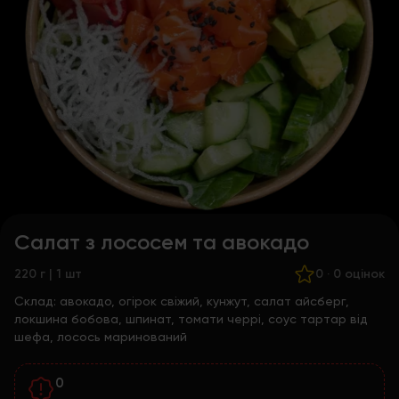
Салат з лососем та авокадо
220 г | 1 шт
0
·
0 оцінок
Склад:
авокадо, огірок свіжий, кунжут, салат айсберг,
локшина бобова, шпинат, томати черрі, соус тартар від
шефа, лосось маринований
0