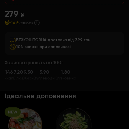
279
₴
+14 ₴
кешбек
БЕЗКОШТОВНА доставка від 399 грн
10% знижки при самовивозі
Харчова цінність на 100г
146
7,20
9,50
5,90
1,80
ккал
Білки
Жири
Вуглеводи
Клітковина
Ідеальне доповнення
NEW