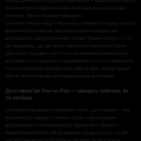
огірка, шпинату та хрусткого айсбергу — ідеально балансує
між користю та задоволенням. А бобова локшина додає
текстури, яка не залишає байдужим.
Соковиті томати черрі створюють приємну солодку нотку, а
фірмовий соус тартар від нашого шефа об’єднує всі
інгредієнти в одну гармонійну страву. Трішки кунжуту — і ти
вже відчуваєш, що це точно твій новий улюблений салат.
Цей салат підходить тим, хто хоче замовити корисну їжу з
доставкою, хто цінує якість інгредієнтів і не хоче витрачати
час на готування. Ідеально для обіду в офісі, вечері вдома
або як легкий варіант для перекусу між зустрічами.
Доставка їжі Рок-н-Рол — швидко, смачно, як
ти любиш
У Rock&Roll ми знаємо: замовити салат з доставкою — має
бути просто, швидко й смачно. Саме тому ми щодня
доставляємо сотні замовлень у твоєму місті (Дніпрі) з
бездоганною якістю. Ми працюємо понад 7 років, і за цей
час нас вже встигли полюбити десятки тисяч клієнтів.