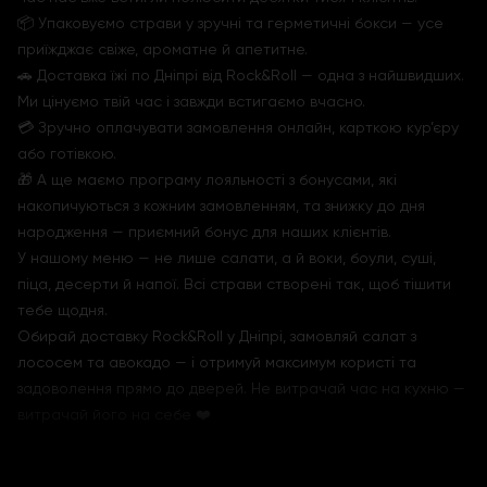
📦 Упаковуємо страви у зручні та герметичні бокси — усе
приїжджає свіже, ароматне й апетитне.
🚗 Доставка їжі по Дніпрі від Rock&Roll — одна з найшвидших.
Ми цінуємо твій час і завжди встигаємо вчасно.
💳 Зручно оплачувати замовлення онлайн, карткою кур’єру
або готівкою.
🎁 А ще маємо програму лояльності з бонусами, які
накопичуються з кожним замовленням, та знижку до дня
народження — приємний бонус для наших клієнтів.
У нашому меню — не лише салати, а й воки, боули, суші,
піца, десерти й напої. Всі страви створені так, щоб тішити
тебе щодня.
Обирай доставку Rock&Roll у Дніпрі, замовляй салат з
лососем та авокадо — і отримуй максимум користі та
задоволення прямо до дверей. Не витрачай час на кухню —
витрачай його на себе ❤️