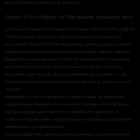
ви обов’язково оберете фаворитів.
Салат з Ростбіфом та Маслинами у вашому місті
Щоб насолодитися смачним та ситним салатом з Ростбіфом
та Маслинами, потрібно лише оформити замовлення з
доставкою Rock'n'Roll. Ми працюємо для вас щодня, тому із
задоволенням виконаємо замовлення дуже швидко і якісно.
Відвідайте наше меню на сайті та ознайомтеся з широким
асортиментом страв, від класичних ролів до сучасних і
яскравих поке-боулів. До речі, великий асортимент – не
єдина перевага нашої служби доставки (а їх, повірте, у нас
чимало).
Найкращі та якісні продукти в руках наших професійних
кухарів перетворюються на смачні страви, які оперативні
кур’єри швидко доставляють за вказаною адресою. А
грамотне та ввічливе обслуговування зробить оформлення
замовлення ще приємнішим.
Окремо відмітимо велику кількість знижок, а також вигідних