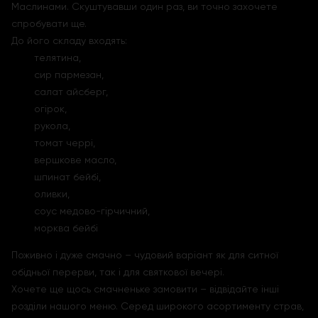
Маслинами. Скуштувавши один раз, ви точно захочете
спробувати ще.
До його складу входять:
телятина,
сир пармезан,
салат айсберг,
огірок,
рукола,
томат черрі,
вершкове масло,
шпинат бейбі,
оливки,
соус медово-гірчичний,
морква бейбі
Поживно і дуже смачно – чудовий варіант як для ситної
обідньої перерви, так і для святкової вечері.
Хочете ще щось смачненьке замовити – відвідайте інші
розділи нашого меню. Серед широкого асортименту страв,