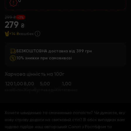
0
299 ₴
-7%
279
₴
+14 ₴
кешбек
БЕЗКОШТОВНА доставка від 399 грн
10% знижки при самовивозі
Харчова цінність на 100г
120
1,00
8,00
5,00
1,00
ккал
Білки
Жири
Вуглеводи
Клітковина
Хочете швиденько та смачненько попоїсти? Чи думаєте, яку
нову страву додати на святковий стіл? В обох випадках вам
чудово підійде наш авторський Салат з Ростбіфом та