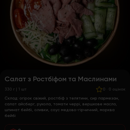
Салат з Ростбіфом та Маслинами
330 г | 1 шт
0
·
0 оцінок
Склад:
огірок свіжий, ростбіф з телятини, сир пармезан,
салат айсберг, рукола, томати черрі, вершкове масло,
шпинат бейбі, оливки, соус медово-гірчичний, морква
бейбі