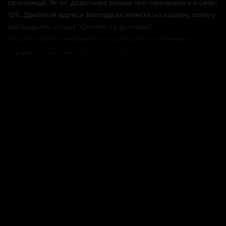
пропозицій. Як от, додаткова знижка при самовивозі у розмірі
10%. Дізнатися адреси закладів ви можете на нашому сайті у
відповідному розділі “Оплата та доставка”.
Скористайтеся можливістю насолодитися смачними
стравами – замовляйте в Рок-н-Рол.