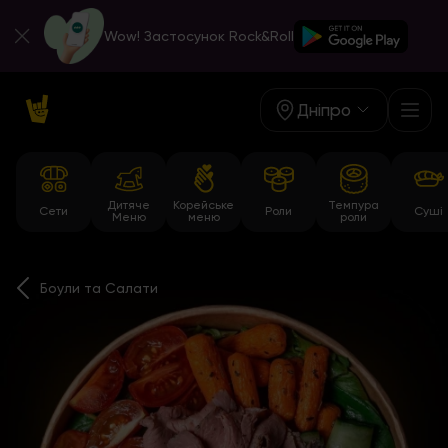
Wow! Застосунок Rock&Roll
Дніпро
Дитяче
Корейське
Темпура
Сети
Роли
Суші
Меню
меню
роли
Боули та Салати