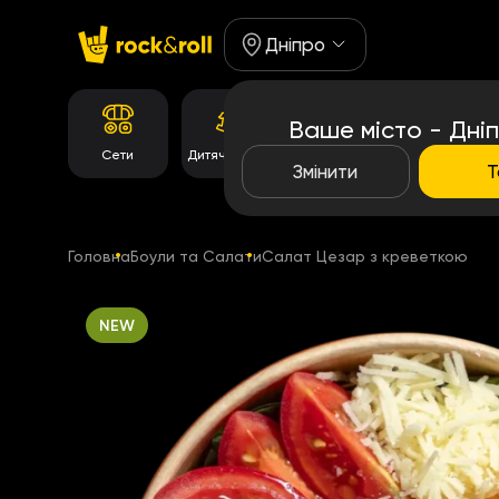
Дніпро
Ваше місто - Дні
Корейське
Сети
Дитяче Меню
Роли
меню
Змінити
Т
Головна
Боули та Салати
Салат Цезар з креветкою
NEW