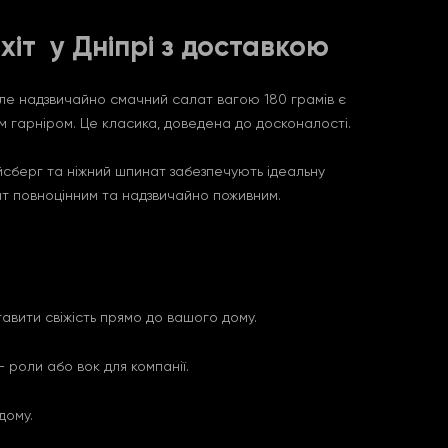
хіт у Дніпрі з доставкою
але надзвичайно смачний салат вагою 180 грамів є
м гарніром. Це класика, доведена до досконалості.
йсберг та ніжний шпинат забезпечують ідеальну
ат повноцінним та надзвичайно поживним.
авити свіжість прямо до вашого дому.
 роли або вок для компанії.
дому.