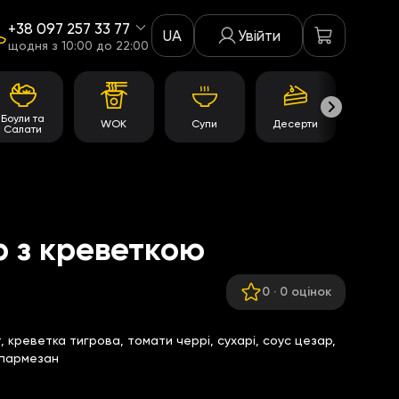
+38 097 257 33 77
UA
Увійти
щодня з 10:00 до 22:00
Боули та
WOK
Супи
Десерти
Акції
Салати
 з креветкою
0
·
0 оцінок
 креветка тигрова, томати черрі, сухарі, соус цезар,
 пармезан