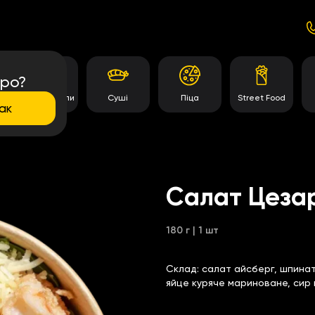
про?
Темпура роли
Суші
Піца
Street Food
ак
Салат Цезар
180 г | 1 шт
Склад:
салат айсберг, шпинат,
яйце куряче мариноване, сир