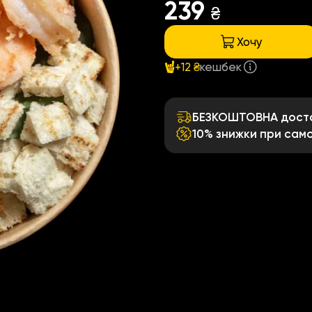
239
₴
Хочу
+12 ₴
кешбек
БЕЗКОШТОВНА достав
10% знижки при само