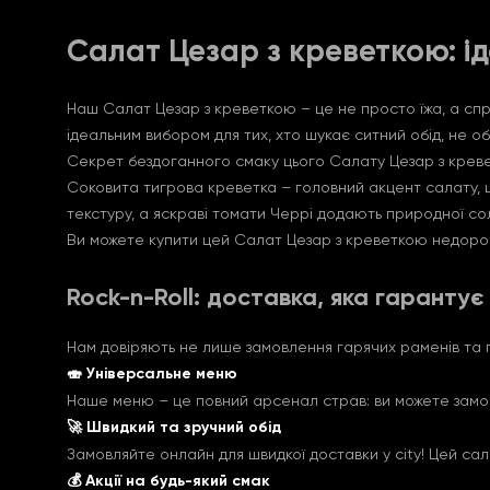
Салат Цезар з креветкою: ід
Наш Салат Цезар з креветкою – це не просто їжа, а спр
ідеальним вибором для тих, хто шукає ситний обід, не 
Секрет бездоганного смаку цього Салату Цезар з кревет
Соковита тигрова креветка – головний акцент салату, 
текстуру, а яскраві томати Черрі додають природної со
Ви можете купити цей Салат Цезар з креветкою недорог
Rock-n-Roll: доставка, яка гарантує
Нам довіряють не лише замовлення гарячих раменів та пі
🍣 Універсальне меню
Наше меню – це повний арсенал страв: ви можете замови
🚀 Швидкий та зручний обід
Замовляйте онлайн для швидкої доставки у city! Цей сал
💰 Акції на будь-який смак