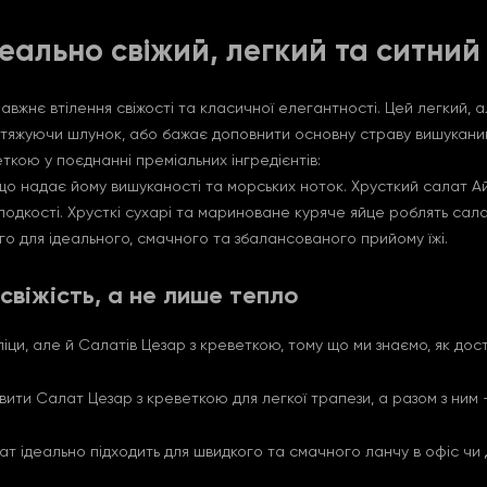
еально свіжий, легкий та ситний 
авжнє втілення свіжості та класичної елегантності. Цей легкий, 
обтяжуючи шлунок, або бажає доповнити основну страву вишукани
кою у поєднанні преміальних інгредієнтів:
що надає йому вишуканості та морських ноток. Хрусткий салат А
лодкості. Хрусткі сухарі та мариноване куряче яйце роблять сал
о для ідеального, смачного та збалансованого прийому їжі.
 свіжість, а не лише тепло
ци, але й Салатів Цезар з креветкою, тому що ми знаємо, як дост
ти Салат Цезар з креветкою для легкої трапези, а разом з ним –
ат ідеально підходить для швидкого та смачного ланчу в офіс чи 