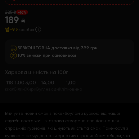
225 ₴
-16%
189
₴
+9 ₴
кешбек
БЕЗКОШТОВНА доставка від 399 грн
10% знижки при самовивозі
Харчова цінність на 100г
118
1,00
3,00
14,00
1,00
ккал
Білки
Жири
Вуглеводи
Клітковина
Відчуйте новий смак з поке-боулом з куркою від нашої
служби доставки! Ця страва створена спеціально для
справжніх гурманів, які цінують якість та смак. Поке-боул з
куркою – це чудова альтернатива традиційним обідам, яка