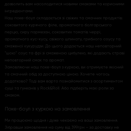
дозволить вам насолодитися новими смаками та корисними
інгредієнтами.
Наш поке-боул складається зі свіжих та смачних продуктів:
соковитого курячого філе, ароматного болгарського
перцю, сиру пармезан, соковитих томатів черрі,
ароматного кус-кусу, свіжого шпинату, грибного соусу та
смаженої кукурудзи. До цього додається наш неповторний
"шою" соус та фрі зі смаженою цибулею, які додають страві
неповторний смак та аромат.
Замовляючи наш поке-боул з куркою, ви отримуєте якісний
та смачний обід за доступною ціною. Хочете чогось
додатково? Тоді вам варто познайомитися з асортиментом
суші та гунканів у Rock&Roll. Або підберіть макі роли за
смаком.
Поке-боул з куркою на замовлення
Ми працюємо щодня і дуже чекаємо на ваші замовлення.
Зібравши замовлення на суму від 399грн – за доставку не