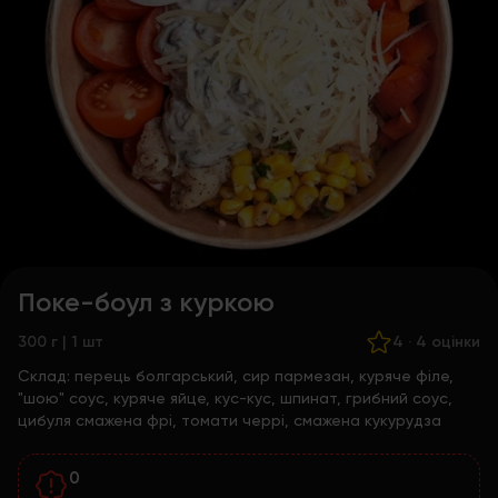
Поке-боул з куркою
300 г | 1 шт
4
·
4 оцінки
Склад:
перець болгарський, сир пармезан, куряче філе,
"шою" соус, куряче яйце, кус-кус, шпинат, грибний соус,
цибуля смажена фрі, томати черрі, смажена кукурудза
0