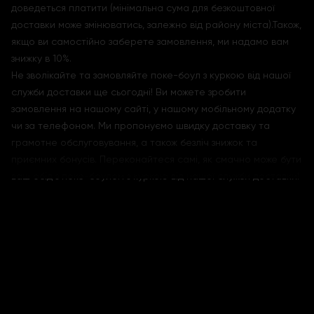
доведеться платити (мінімальна сума для безкоштовної
доставки може змінюватись, залежно від району міста).Також,
якщо ви самостійно заберете замовлення, ми надамо вам
знижку в 10%.
Не зволікайте та замовляйте поке-боул з куркою від нашої
служби доставки ще сьогодні! Ви можете зробити
замовлення на нашому сайті, у нашому мобільному додатку
чи за телефоном. Ми пропонуємо швидку доставку та
грамотне обслуговування, а також безліч знижок та
приємних бонусів. Переконайтеся самі, як смачно може бути
ваш обід з поке-боулом з куркою від нашої служби доставки!