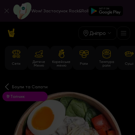
Wow! Застосунок Rock&Roll
Дніпро
Дитяче
Корейське
Темпура
Сети
Роли
Суші
Меню
меню
роли
Боули та Салати
🤘Топчик