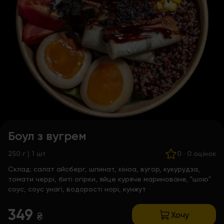
Боул з вугрем
250 г | 1 шт
0
·
0 оцінок
Склад:
салат айсберг, шпинат, кіноа, вугор, кукурудза,
томати черрі, биті огірки, яйце куряче мариноване, "шою"
соус, соус унагі, водорості норі, кунжут
349
Хочу
₴