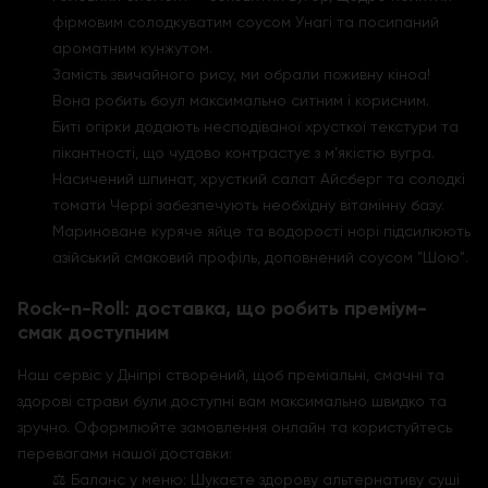
фірмовим солодкуватим соусом Унагі та посипаний
ароматним кунжутом.
Замість звичайного рису, ми обрали поживну кіноа!
Вона робить боул максимально ситним і корисним.
Биті огірки додають несподіваної хрусткої текстури та
пікантності, що чудово контрастує з м'якістю вугра.
Насичений шпинат, хрусткий салат Айсберг та солодкі
томати Черрі забезпечують необхідну вітамінну базу.
Мариноване куряче яйце та водорості норі підсилюють
азійський смаковий профіль, доповнений соусом "Шою".
Rock-n-Roll: доставка, що робить преміум-
смак доступним
Наш сервіс у Дніпрі створений, щоб преміальні, смачні та
здорові страви були доступні вам максимально швидко та
зручно. Оформлюйте замовлення онлайн та користуйтесь
перевагами нашої доставки:
⚖️ Баланс у меню: Шукаєте здорову альтернативу суші