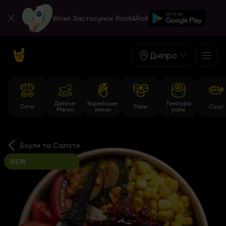
Wow! Застосунок Rock&Roll
Дніпро
Дитяче
Корейське
Темпура
Сети
Роли
Суші
Меню
меню
роли
Боули та Салати
NEW