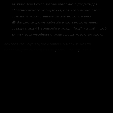
чи піці? Наш Боул з вугрем ідеально підходить для
збалансованого харчування, але його можна легко
замовити разом з іншими хітами нашого меню!
🎁 Вигідна акція: Не забувайте, що в нашому меню
завжди є акція! Перевіряйте розділ "Акції" на сайті, щоб
купити ваші улюблені страви з додатковою вигодою.
Замовляйте Боул з вугрем онлайн у Rock-n-Roll та
насолоджуйтесь поєднанням розкоші та користі! 🍣🥗