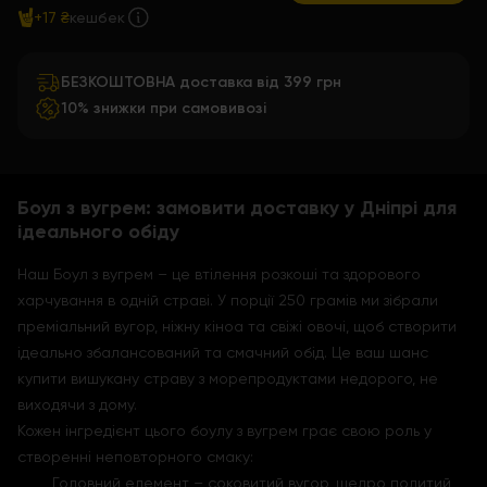
+17 ₴
кешбек
БЕЗКОШТОВНА доставка від 399 грн
10% знижки при самовивозі
Боул з вугрем: замовити доставку у Дніпрі для
ідеального обіду
Наш Боул з вугрем – це втілення розкоші та здорового
харчування в одній страві. У порції 250 грамів ми зібрали
преміальний вугор, ніжну кіноа та свіжі овочі, щоб створити
ідеально збалансований та смачний обід. Це ваш шанс
купити вишукану страву з морепродуктами недорого, не
виходячи з дому.
Кожен інгредієнт цього боулу з вугрем грає свою роль у
створенні неповторного смаку:
Головний елемент – соковитий вугор, щедро политий