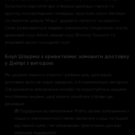
Золотиста картопля фрі створює ідеальну гарячу та
хрустку основу.Нарізані помідори, хрусткий салат Айсберг
та пікантна цибуля "Марс" додають легкості та свіжості.
Смак розкривається завдяки унікальному поєднанню соусів:
кремовий соус Айолі, ніжний соус Вітелло Тоннато та
яскравий кисло-солодкий соус.
Боул Шаурма з креветками: замовити доставку
у Дніпрі з вигодою
Ми цінуємо кожного клієнта і робимо все, щоб ваша
доставка була не лише швидкою, а й максимально вигідною.
Оформлюйте замовлення онлайн та користуйтесь нашими
постійними акціями, щоб купити улюблені страви ще
дешевше.
🎁 Подарунки за замовлення: Робіть великі замовлення з
нашого різноманітного меню (включно з суші та піцою)
від певної суми, і ми обов'язково приготуємо для вас
смачний подарунок!