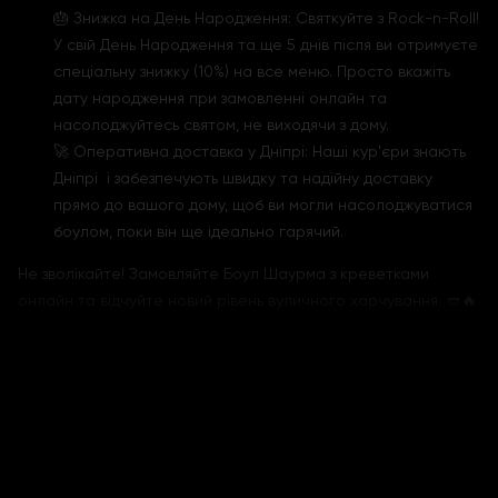
🎂 Знижка на День Народження: Святкуйте з Rock-n-Roll!
У свій День Народження та ще 5 днів після ви отримуєте
спеціальну знижку (10%) на все меню. Просто вкажіть
дату народження при замовленні онлайн та
насолоджуйтесь святом, не виходячи з дому.
🚀 Оперативна доставка у Дніпрі: Наші кур'єри знають
Дніпрі і забезпечують швидку та надійну доставку
прямо до вашого дому, щоб ви могли насолоджуватися
боулом, поки він ще ідеально гарячий.
Не зволікайте! Замовляйте Боул Шаурма з креветками
онлайн та відчуйте новий рівень вуличного харчування. 🥙🔥