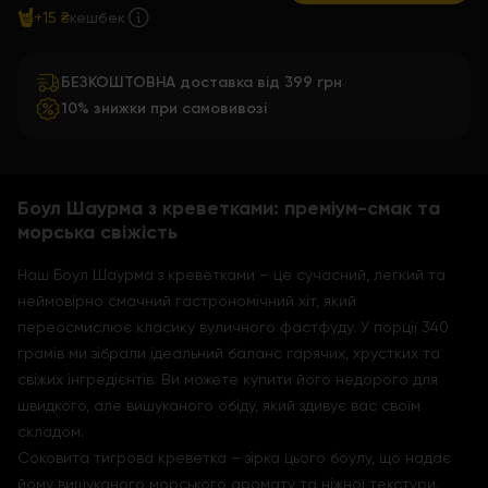
+15 ₴
кешбек
БЕЗКОШТОВНА доставка від 399 грн
10% знижки при самовивозі
Боул Шаурма з креветками: преміум-смак та
морська свіжість
Наш Боул Шаурма з креветками – це сучасний, легкий та
неймовірно смачний гастрономічний хіт, який
переосмислює класику вуличного фастфуду. У порції 340
грамів ми зібрали ідеальний баланс гарячих, хрустких та
свіжих інгредієнтів. Ви можете купити його недорого для
швидкого, але вишуканого обіду, який здивує вас своїм
складом.
Соковита тигрова креветка – зірка цього боулу, що надає
йому вишуканого морського аромату та ніжної текстури.