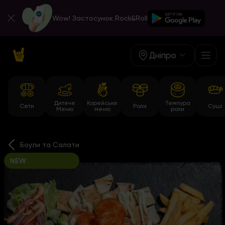
Wow! Застосунок Rock&Roll
Дніпро
Дитяче
Корейське
Темпура
Сети
Роли
Суші
Меню
меню
роли
Боули та Салати
NEW