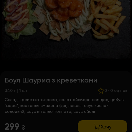
Боул Шаурма з креветками
340 г | 1 шт
0
·
0 оцінок
Склад:
креветка тигрова, салат айсберг, помідор, цибуля
"марс", картопля смажена фрі, лаваш, соус кисло-
солодкий, соус вітелло тоннато, соус айолі
299
Хочу
₴