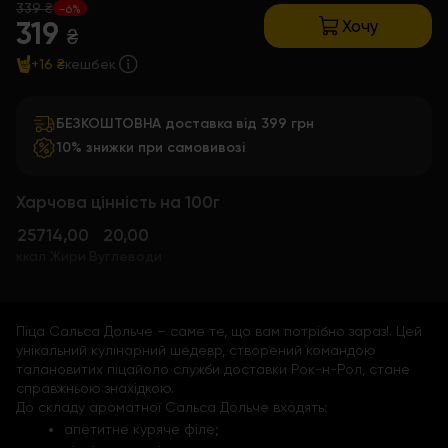
339 ₴
-6%
Хочу
319
₴
+16 ₴
кешбек
БЕЗКОШТОВНА доставка від 399 грн
10% знижки при самовивозі
Харчова цінність на 100г
257
14,00
20,00
ккал
Жири
Вуглеводи
Піца Сальса Дольче – саме те, що вам потрібно зараз!. Цей
унікальний кулінарний шедевр, створений командою
талановитих піцайоло служби доставки Рок-н-Рол, стане
справжньою знахідкою.
До складу ароматної Сальса Дольче входять:
апетитне куряче філе;