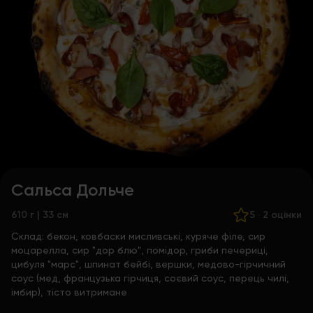
Сальса Дольче
610 г | 33 см
5
·
2 оцінки
Склад:
бекон, ковбаски мисливські, куряче філе, сир
моцарелла, сир "дор блю", помідор, гриби печериці,
цибуля "марс", шпинат бейбі, вершки, медово-гірчичний
соус (мед, французька гірчиця, соєвий соус, перець чилі,
імбир), тісто витримане