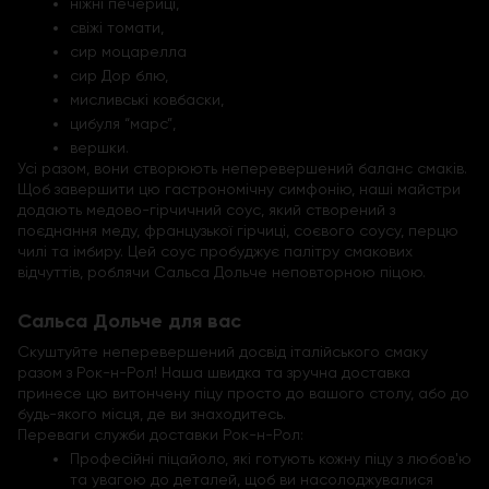
ніжні печериці,
свіжі томати,
сир моцарелла
сир Дор блю,
мисливські ковбаски,
цибуля “марс”,
вершки.
Усі разом, вони створюють неперевершений баланс смаків.
Щоб завершити цю гастрономічну симфонію, наші майстри
додають медово-гірчичний соус, який створений з
поєднання меду, французької гірчиці, соєвого соусу, перцю
чилі та імбиру. Цей соус пробуджує палітру смакових
відчуттів, роблячи Сальса Дольче неповторною піцою.
Сальса Дольче для вас
Скуштуйте неперевершений досвід італійського смаку
разом з Рок-н-Рол! Наша швидка та зручна доставка
принесе цю витончену піцу просто до вашого столу, або до
будь-якого місця, де ви знаходитесь.
Переваги служби доставки Рок-н-Рол:
Професійні піцайоло, які готують кожну піцу з любов'ю
та увагою до деталей, щоб ви насолоджувалися