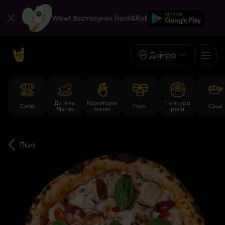
Wow! Застосунок Rock&Roll
Дніпро
Дитяче
Корейське
Темпура
Сети
Роли
Суші
Меню
меню
роли
Піца