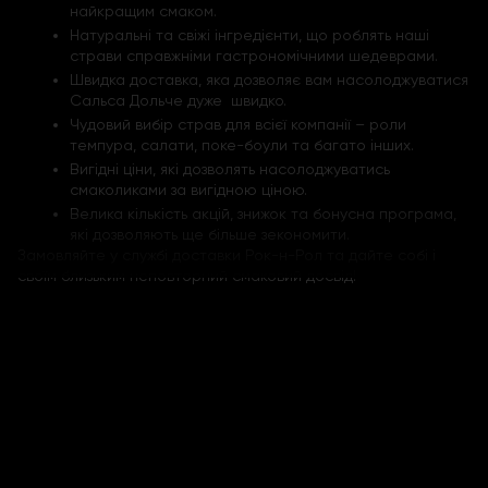
найкращим смаком.
Натуральні та свіжі інгредієнти, що роблять наші
страви справжніми гастрономічними шедеврами.
Швидка доставка, яка дозволяє вам насолоджуватися
Сальса Дольче дуже швидко.
Чудовий вибір страв для всієї компанії – роли
темпура, салати, поке-боули та багато інших.
Вигідні ціни, які дозволять насолоджуватись
смаколиками за вигідною ціною.
Велика кількість акцій, знижок та бонусна програма,
які дозволяють ще більше зекономити.
Замовляйте у службі доставки Рок-н-Рол та дайте собі і
своїм близьким неповторний смаковий досвід!