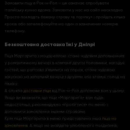
Замовити піцу в Рок-н-Рол – це означає спробувати
італійську кухню вдома. Замовити у нас на сайті нескладно.
Просто покладіть бажану страву «в тарілку» і пройдіть кілька
кроків або зателефонуйте на один із зазначених номерів
телефону.
Безкоштовна доставка їжі у Дніпрі
Піца Маргарита з моцареллою стане чудовим доповненням
у романтичному вечорі в компанії другої половинки, нагодує
гостей, що раптово з'явилися на порозі, стане чудовою
закускою на запальній вечірці з друзями або втамує голод на
пікніку.
А служба
доставки піци
від Рок-н-Рол допоможе вам у цьому.
Якщо ви вважаєте, що піци «Маргарита» вам буде
недостатньо, рекомендуємо «пробігтися» по меню і
доповнити замовлення іншими стравами.
Крім піци Маргарита в меню представлена ​​інша
піца на
замовлення
. А якщо не знайдете улюбленого поєднання,