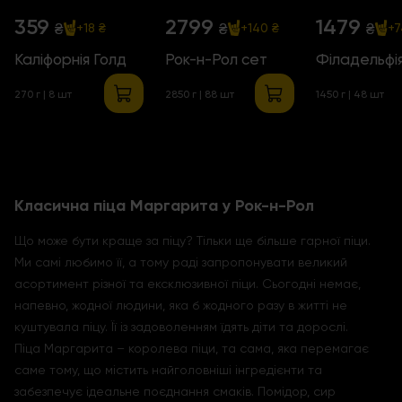
359
2799
1479
₴
₴
₴
+18 ₴
+140 ₴
+7
Каліфорнія Голд
Рок-н-Рол сет
Філадельфі
270 г | 8 шт
2850 г | 88 шт
1450 г | 48 шт
Класична піца Маргарита у Рок-н-Рол
Що може бути краще за піцу? Тільки ще більше гарної піци.
Ми самі любимо її, а тому раді запропонувати великий
асортимент різної та ексклюзивної піци. Сьогодні немає,
напевно, жодної людини, яка б жодного разу в житті не
куштувала піцу. Її із задоволенням їдять діти та дорослі.
Піца Маргарита – королева піци, та сама, яка перемагає
саме тому, що містить найголовніші інгредієнти та
забезпечує ідеальне поєднання смаків. Помідор, сир