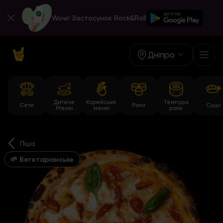
Wow! Застосунок Rock&Roll
Дніпро
Дитяче
Корейське
Темпура
Сети
Роли
Суші
Меню
меню
роли
Піца
🌱 Вегетаріанське