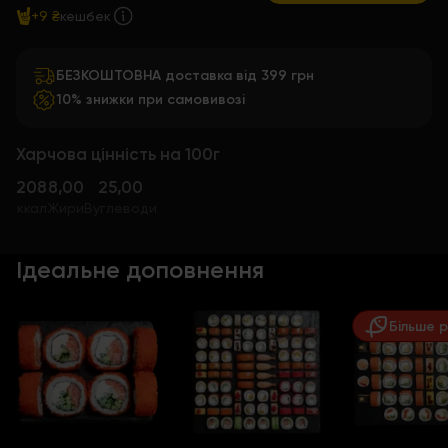
+9 ₴
кешбек
БЕЗКОШТОВНА доставка від 399 грн
10% знижки при самовивозі
Харчова цінність на 100г
208
8,00
25,00
ккал
Жири
Вуглеводи
Ідеальне доповнення
Більше 