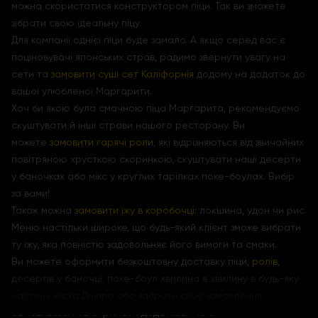
можна скористатися конструктором піци. Так ви зможете
зібрати свою ідеальну піцу.
Для компанії однієї піци буде замало. А якщо серед вас є
поціновувачі японських страв, радимо звернути увагу на
сети та
замовити суші сет Каліфорнія
додому на додаток до
вашої улюбленої Маргарити.
Хоч би якою була смачною піца Маргарита, рекомендуємо
скуштувати й інші страви нашого ресторану. Ви
можете
замовити гарячі роли
, які відрізняються від звичайних
повітряною хрусткою скоринкою, скуштувати наші десерти
у баночках або мікс у круглих тарілках поке-боулах. Вибір
за вами!
Також можна
замовити їжу в коробочці
: локшина, удон чи рис.
Меню настільки широке, що будь-який клієнт зможе вибрати
ту їжу, яка повністю задовольняє його вимоги та смаки.
Ви можете оформити безкоштовну доставку піци,
ролів
,
десертів у баночці, поке-боул хвилина в хвилину в будь-яку
частину міста Дніпро або забрати своє замовлення
самовивозом та отримати додаткові -10%.