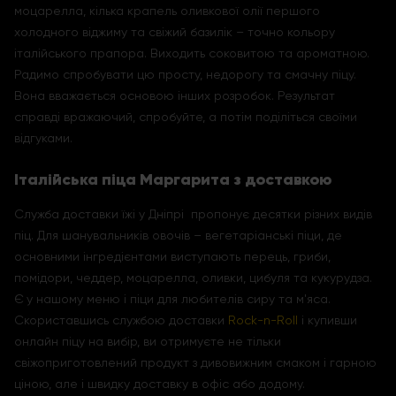
моцарелла, кілька крапель оливкової олії першого
холодного віджиму та свіжий базилік – точно кольору
італійського прапора. Виходить соковитою та ароматною.
Радимо спробувати цю просту, недорогу та смачну піцу.
Вона вважається основою інших розробок. Результат
справді вражаючий, спробуйте, а потім поділіться своїми
відгуками.
Італійська піца Маргарита з доставкою
Служба доставки їжі у Дніпрі пропонує десятки різних видів
піц. Для шанувальників овочів – вегетаріанські піци, де
основними інгредієнтами виступають перець, гриби,
помідори, чеддер, моцарелла, оливки, цибуля та кукурудза.
Є у нашому меню і піци для любителів сиру та м'яса.
Скориставшись службою доставки
Rock-n-Roll
і купивши
онлайн піцу на вибір, ви отримуєте не тільки
свіжоприготовлений продукт з дивовижним смаком і гарною
ціною, але і швидку доставку в офіс або додому.