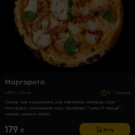
Маргарита
480 г | 33 см
4
·
1 оцінка
Склад:
сир моцарелла, сир пармезан, помідор, соус
помодоро, часниковий соус, приправа "суміш 5 перців",
часник, шпинат бейбі
179
Хочу
₴