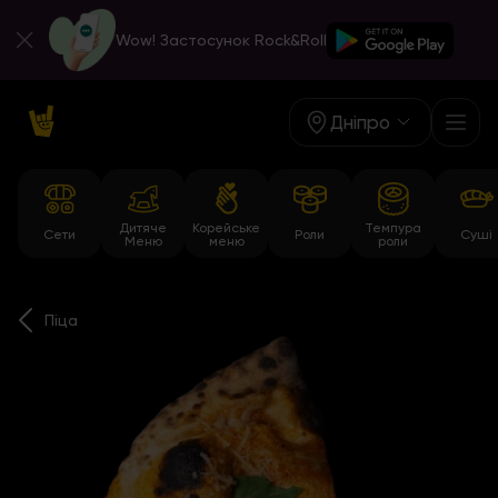
Wow! Застосунок Rock&Roll
Дніпро
Дитяче
Корейське
Темпура
Сети
Роли
Суші
Меню
меню
роли
Піца