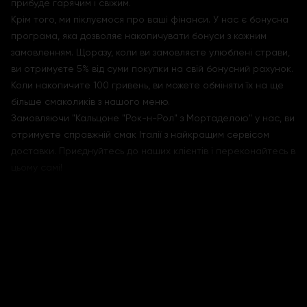
прибуде гарячим і свіжим.
Крім того, ми піклуємося про ваші фінанси. У нас є бонусна
програма, яка дозволяє накопичувати бонуси з кожним
замовленням. Щоразу, коли ви замовляєте улюблені страви,
ви отримуєте 5% від суми покупки на свій бонусний рахунок.
Коли накопичите 100 гривень, ви можете обміняти їх на ще
більше смаколиків з нашого меню.
Замовляючи "Кальцоне "Рок-н-Рол" з Мортаделою" у нас, ви
отримуєте справжній смак Італії з найкращим сервісом
доставки. Приєднуйтесь до наших клієнтів і переконайтесь в
цьому самі!