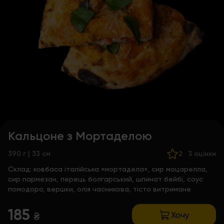
Кальцоне з Мортаделою
390 г | 33 см
2
·
3 оцінки
Склад:
ковбаса італійська «мортадела», сир моцарелла,
сир пармезан, перець болгарський, шпинат бейбі, соус
помодоро, вершки, олія часникова, тісто витримане
185
Хочу
₴