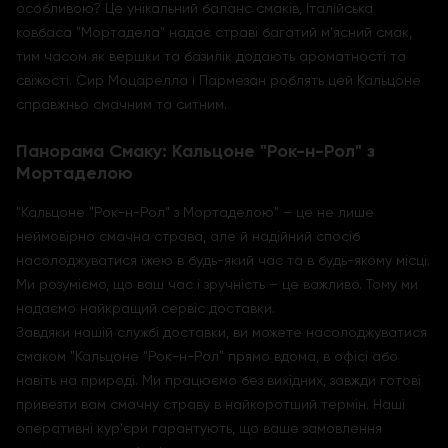
особливою? Це унікальний баланс смаків, Італійська
ковбаса "Мортадела" надає страві багатий м'ясний смак,
тим часом як вершки та базилік додають ароматності та
свіжості. Сир Моцарелла і Пармезан роблять цей Кальцоне
справжньо смачним та ситним.
Панорама Смаку: Кальцоне "Рок-н-Рол" з
Мортаделою
"Кальцоне "Рок-н-Рол" з Мортаделою" – це не лише
неймовірно смачна страва, але й надійний спосіб
насолоджуватися їжею в будь-який час та в будь-якому місці.
Ми розуміємо, що ваш час і зручність – це важливо. Тому ми
надаємо найкращий сервіс доставки.
Завдяки нашій службі доставки, ви можете насолоджуватися
смаком "Кальцоне "Рок-н-Рол" прямо вдома, в офісі або
навіть на природі. Ми працюємо без вихідних, завжди готові
привезти вам смачну страву в найкоротший термін. Наші
оперативні кур'єри гарантують, що ваше замовлення