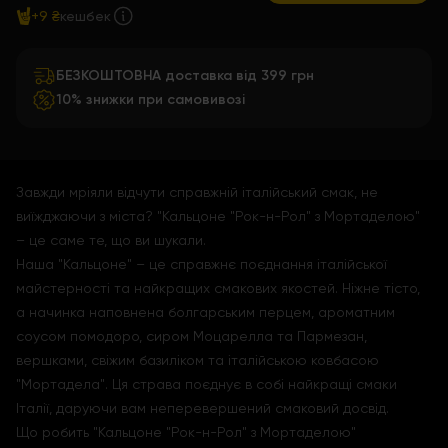
+9 ₴
кешбек
БЕЗКОШТОВНА доставка від 399 грн
10% знижки при самовивозі
Завжди мріяли відчути справжній італійський смак, не
виїжджаючи з міста? "Кальцоне "Рок-н-Рол" з Мортаделою"
– це саме те, що ви шукали.
Наша "Кальцоне" – це справжнє поєднання італійської
майстерності та найкращих смакових якостей. Ніжне тісто,
а начинка наповнена болгарським перцем, ароматним
соусом помодоро, сиром Моцарелла та Пармезан,
вершками, свіжим базиліком та італійською ковбасою
"Мортадела". Ця страва поєднує в собі найкращі смаки
Італії, даруючи вам неперевершений смаковий досвід.
Що робить "Кальцоне "Рок-н-Рол" з Мортаделою"