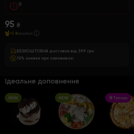
0
95
₴
+5 ₴
кешбек
БЕЗКОШТОВНА доставка від 399 грн
10% знижки при самовивозі
Ідеальне доповнення
NEW
NEW
🤘Топчик