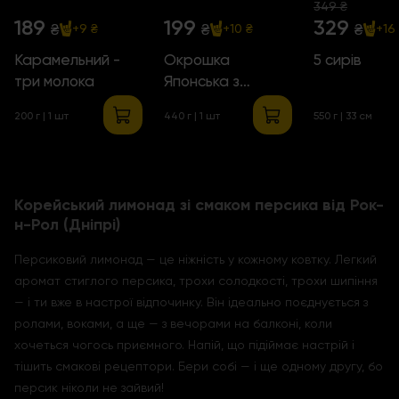
349 ₴
189
199
329
₴
₴
₴
+9 ₴
+10 ₴
+16
Карамельний -
Окрошка
5 сирів
три молока
Японська з
куркою
200 г | 1 шт
440 г | 1 шт
550 г | 33 см
Корейський лимонад зі смаком персика від Рок-
н-Рол (Дніпрі)
Персиковий лимонад — це ніжність у кожному ковтку. Легкий
аромат стиглого персика, трохи солодкості, трохи шипіння
— і ти вже в настрої відпочинку. Він ідеально поєднується з
ролами, воками, а ще — з вечорами на балконі, коли
хочеться чогось приємного. Напій, що підіймає настрій і
тішить смакові рецептори. Бери собі — і ще одному другу, бо
персик ніколи не зайвий!