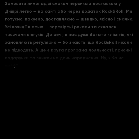
Замовити лимонад зі смаком персика з доставкою у
Дніпрі легко — на сайті або через додаток Rock&Roll. Ми
готуємо, пакуємо, доставляємо — швидко, якісно і смачно.
Усі позиції в меню — перевірені роками та схвалені
тисячами відгуків. До речі, в нас дуже багато клієнтів, які
замовляють регулярно — бо знають, що Rock&Roll ніколи
не підводить. А ще є крута програма лояльності, приємні
подарунки та знижки на день народження. Ну, хіба не
кайф?