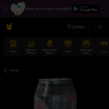
Wow! Застосунок Rock&Roll
Дніпро
Дитяче
Корейське
Темпура
Сети
Роли
Суші
Меню
меню
роли
Напої