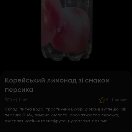
Корейський лимонад зі смаком
персика
350 г | 1 шт
2
·
1 оцінка
Склад:
питна вода, тростинний цукор, діоксид вуглецю, сік
персика 0,4%, лимона кислота, ароматизатор персика,
екстракт насіння грейпфрута, цукралоза. без гмо.