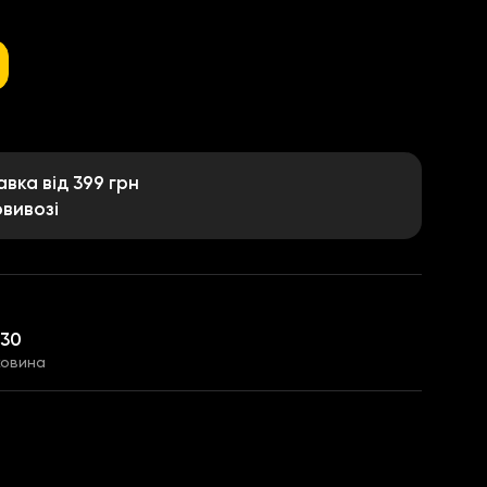
ка від 399 грн
вивозі
,30
ковина