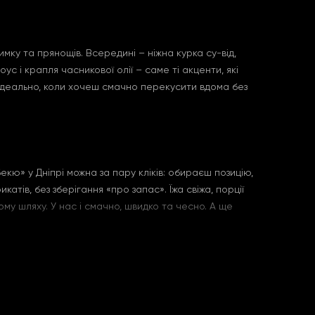
мку та прянощів. Всередині – ніжна курка су-від,
 і крапля часникової олії – саме ті акценти, які
 Ідеально, коли хочеш смачно перекусити вдома без
кю» у Дніпрі можна за пару кліків: обираєш позицію,
тів, без зберігання «про запас». Їжа свіжа, порції
му шляху. У нас і смачно, швидко та чесно. А ще