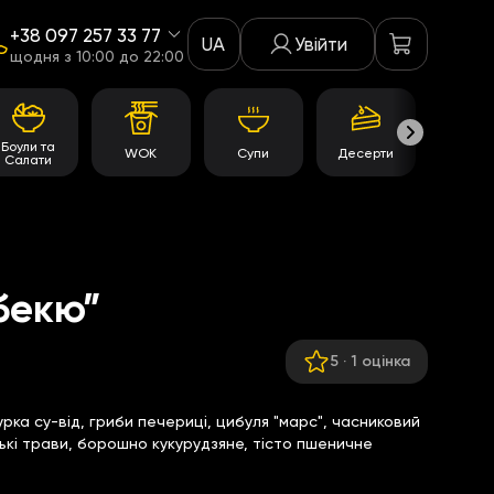
+38 097 257 33 77
UA
Увійти
щодня з 10:00 до 22:00
Боули та
WOK
Супи
Десерти
Акції
Салати
бекю”
5
·
1 оцінка
урка су-від, гриби печериці, цибуля "марс", часниковий
ські трави, борошно кукурудзяне, тісто пшеничне