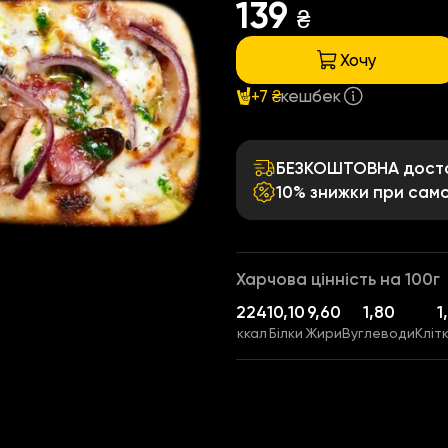
139
₴
Хочу
+7 ₴
кешбек
БЕЗКОШТОВНА достав
10% знижки при само
Харчова цінність на 100г
224
10,10
9,60
1,80
1
ккал
Білки
Жири
Вуглеводи
Кліт