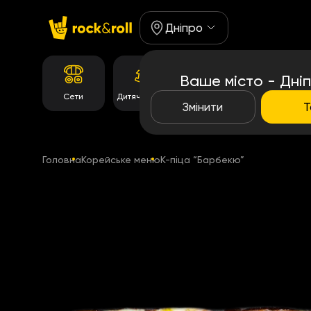
Дніпро
Ваше місто - Дні
Корейське
Сети
Дитяче Меню
Роли
меню
Змінити
Т
Головна
Корейське меню
К-піца “Барбекю”