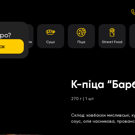
про?
Темпура роли
Суші
Піца
Street Food
ак
К-піца “Бар
270 г | 1 шт
Склад:
ковбаски мисливські, к
соус, олія часникова, прован