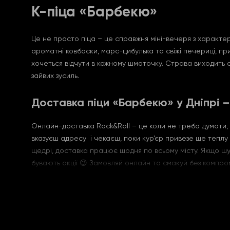
К-піца «Барбекю»
Це не просто піца – це справжня міні-вечеря з характер
ароматні ковбаски, марс-цибулька та свіжі печериці, пр
хочеться відчути в кожному шматочку. Страва виходить 
зайвих зусиль.
Доставка піци «Барбекю» у Дніпрі –
Онлайн-доставка Rock&Roll – це коли не треба думати, щ
вказуєш адресу і чекаєш, поки кур’єр привезе ще теплу с
щедрі, доставка працює щодня по всьому місту. Якщо шук
бувають акції 😉 Замовляй онлайн та смакуй без компром