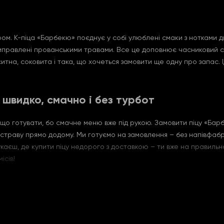
ом. К-піца «Барбекю» поєднує у собі улюблені смаки з нотками ди
иправлені прованськими травами. Все це доповнює часниковий соус
ситна, соковита і така, що хочеться замовити ще одну про запас.
 швидко, смачно і без турбот
о готувати, бо смачне меню вже під рукою. Замовити піцу «Барбе
траву прямо додому. Ми готуємо на замовлення – без напівфабрика
аєш, де купити піцу недорого з доставкою – ти вже на правильно
ісів!