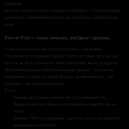
стравам.
Це рол, який хочеться смакувати повільно — тому що кожен
шматочок наповнений балансом, турботою і любов’ю до
кухні.
Рок-н-Рол — коли смачно, вигідно і зручно
У нас в Рок-н-Рол не просто смачно — ми вміємо
створювати справжній сервіс. Тобто не тільки про їжу, а й
про те, як ви її отримуєте. Чітка логістика, якісні продукти,
професійні кухарі з багаторічним досвідом — усе це ми
об’єднуємо в один простий процес: ви замовляєте — ми
готуємо — ви насолоджуєтеся.
У нас:
Швидка доставка в межах міста та передмістя.
Безкоштовна доставка при замовленні від 299 грн по
місту.
Знижка -10% на самовивіз — для тих, хто хоче забрати
замовлення особисто.