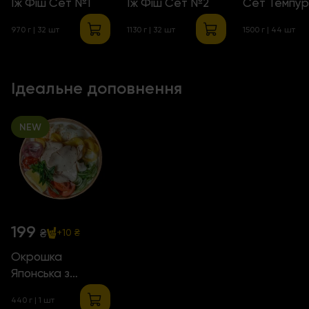
Їж Фіш Сет №1
Їж Фіш Сет №2
Сет Темпур
970 г | 32 шт
1130 г | 32 шт
1500 г | 44 шт
Ідеальне доповнення
NEW
199
₴
+10 ₴
Окрошка
Японська з
куркою
440 г | 1 шт