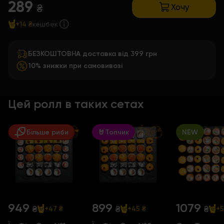
289
Хочу
₴
+14 ₴
кешбек
БЕЗКОШТОВНА доставка від 399 грн
10% знижки при самовивозі
Цей ролл в таких сетах
Більше риби
🤘Топчик
NEW
949
899
1079
₴
₴
₴
+47 ₴
+45 ₴
+5