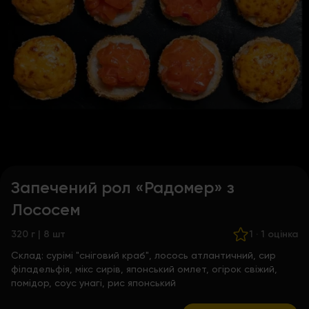
Запечений рол «Радомер» з
Лососем
320 г | 8 шт
1
·
1 оцінка
Склад:
сурімі "сніговий краб", лосось атлантичний, сир
філадельфія, мікс сирів, японський омлет, огірок свіжий,
помідор, соус унагі, рис японський