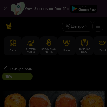
Wow! Застосунок Rock&Roll
Дніпро
Дитяче
Корейське
Темпура
Сети
Роли
Суші
Меню
меню
роли
Темпура роли
NEW