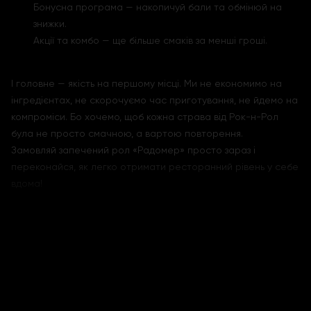
Бонусна програма — накопичуй бали та обмінюй на
знижки.
Акції та комбо — ще більше смаків за менші гроші.
І головне — якість на першому місці. Ми не економимо на
інгредієнтах, не скорочуємо час приготування, не йдемо на
компроміси. Бо хочемо, щоб кожна страва від Рок-н-Рол
була не просто смачною, а вартою повторення.
Замовляй запечений рол «Радомер» просто зараз і
переконайся, як легко отримати ресторанний рівень у себе
вдома!