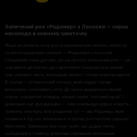
Запечений рол «Радомер» з Лососем — сирна
насолода в кожному шматочку
Якщо ви любите, коли рол розкривається теплом, ніжністю
та багатошаровим смаком — «Радомер» з лососем
створений саме для вас. Це не просто запечений рол — це
справжній делікатес, де гармонійно поєднуються ніжний
сир, соковиті овочі, японський омлет і топові морепродукти.
В основі — атлантичний лосось, який надає страві
витончену солонувату ноту. До нього додаються свіжий
огірок, соковитий помідор, ніжний сурімі "сніговий краб" і
кремовий сир філадельфія — така комбінація дарує м’якість і
приємну текстуру. Але родзинка тут — сир Радамер, який
плавиться під час запікання й огортає рол теплою сирною
корочкою. Завершує все соус унагі, що додає легку
солодкувату глибину, властиву справжнім японським