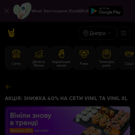
Wow! Застосунок Rock&Roll
Дніпро
Дитяче
Корейське
Темпура
Сети
Роли
Суші
Меню
меню
роли
АКЦІЯ: ЗНИЖКА 40% НА СЕТИ VINIL ТА VINIL XL