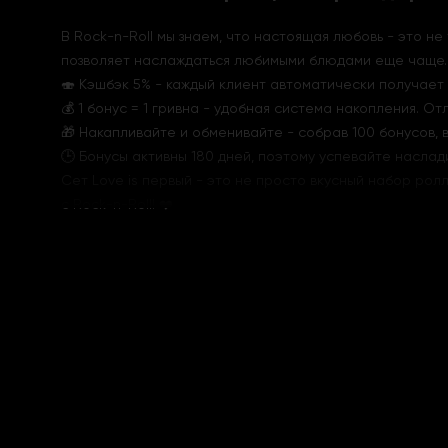
В Rock-n-Roll мы знаем, что настоящая любовь - это н
позволяет наслаждаться любимыми блюдами еще чаще.
🍣 Кэшбэк 5% - каждый клиент автоматически получает 
💰 1 бонус = 1 гривна - удобная система накопления. О
🎁 Накапливайте и обменивайте - собрав 100 бонусов, 
🕒 Бонусы активны 180 дней, поэтому успевайте наслад
Сет Love is первый - это не просто вкусный набор рол
с Rock-n-Roll! ❤️