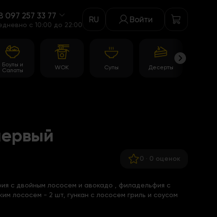
8 097 257 33 77
RU
Войти
едневно c 10:00 до 22:00
Боулы и
WOK
Супы
Десерты
Акци
Салаты
 первый
0
·
0 оценок
ия с двойным лососем и авокадо
, филадельфия с
ьким лососем - 2 шт, гункан с лососем гриль и соусом