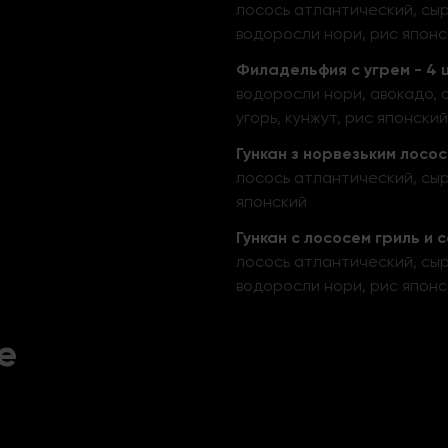
лосось атлантический, сыр
водоросли нори, рис японс
Филадельфия с угрем - 4 
водоросли нори, авокадо, 
угорь, кунжут, рис японский
Гункан з норвезьким лосос
лосось атлантический, сыр
японский
Гункан с лососем гриль и с
лосось атлантический, сыр
водоросли нори, рис японс
е