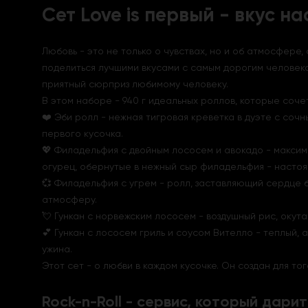
Сет Love is первый - вкус н
Любовь - это не только о чувствах, но и об атмосфере,
поделиться лучшими вкусами с самым дорогим человек
приятный сюрприз любимому человеку.
В этом наборе - 940 г идеальных роллов, которые соче
❤️ Эби ролл - нежная тигровая креветка в дуэте с соч
первого кусочка.
💖 Филадельфия с двойным лососем и авокадо - максим
огурец, обернутые в нежный сыр филадельфия - насто
💞 Филадельфия с угрем - ролл, заставляющий сердце б
атмосферу.
💘 Гункан с норвежским лососем - воздушный рис, окут
💕 Гункан с лососем гриль и соусом Вителло - теплый,
ужина.
Этот сет - о любви в каждом кусочке. Он создан для то
Rock-n-Roll - сервис, который дарит