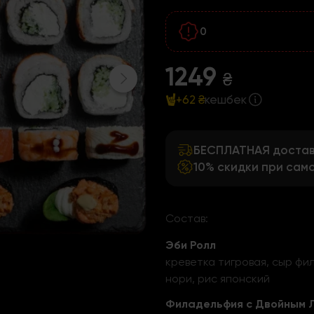
0
1249
₴
+62 ₴
кешбек
БЕСПЛАТНАЯ доставк
10% скидки при сам
Состав:
Эби Ролл
креветка тигровая, сыр фил
нори, рис японский
Филадельфия с Двойным 