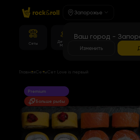
Запорожье
Ваш город - Запор
Детское
Корейське
Темпура
Сеты
Меню
меню
роллы
Изменить
Главная
Сеты
Сет Love is первый
Premium
Больше рыбы