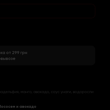
а от 299 грн
овывозе
адельфия, манго, авокадо, соус унаги, водоросли
Лососем и авокадо