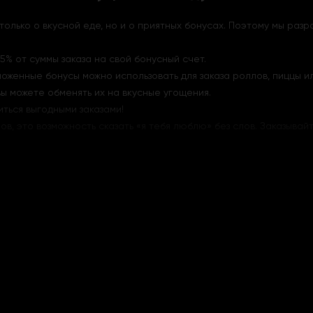
е только о вкусной еде, но и о приятных бонусах. Поэтому мы ра
5% от суммы заказа на свой бонусный счет.
тложенные бонусы можно использовать для заказа роллов, пиццы и
вы можете обменять их на вкусные угощения.
иться выгодными заказами!
лов, это возможность сказать «я тебя люблю» без слов. Заказыв