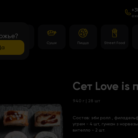
+3
еж
ожье?
Роллы
Суши
Пицца
Street Food
Да
Сет Love is
940 г | 28 шт
Состав:
эби ролл
,
филадельф
угрем - 4 шт, гункан з норвез
вителло - 2 шт.