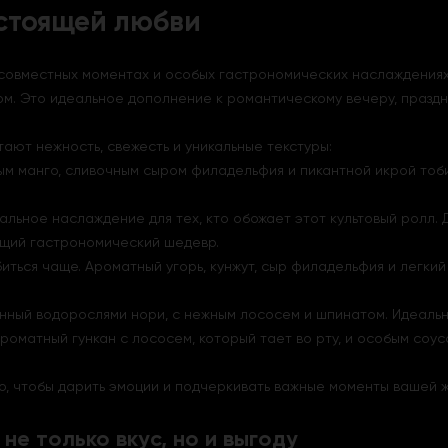
астоящей любви
 совместных моментах и особых гастрономических наслаждениях. С
ом. Это идеальное дополнение к романтическому вечеру, празд
тают нежность, свежесть и уникальные текстуры:
ным манго, сливочным сыром филадельфия и пикантной икрой тоби
альное наслаждение для тех, кто обожает этот культовый ролл.
ящий гастрономический шедевр.
иться чаще. Ароматный угорь, кунжут, сыр филадельфия и легки
анный водорослями нори, с нежным лососем и шпинатом. Идеальн
 ароматный гункан с лососем, который тает во рту, и особым соу
го, чтобы дарить эмоции и подчеркивать важные моменты вашей ж
 не только вкус, но и выгоду