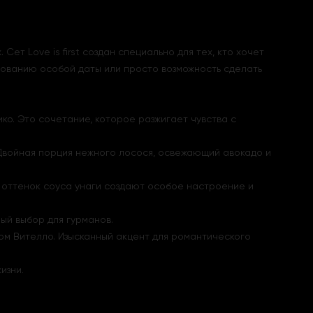
ет Love is first создан специально для тех, кто хочет
нованию особой даты или просто возможность сделать
ко. Это сочетание, которое разжигает чувства с
 Двойная порция нежного лосося, освежающий авокадо и
й оттенок соуса унаги создают особое настроение и
ый выбор для гурманов.
сом Вителло. Изысканный акцент для романтического
изни.