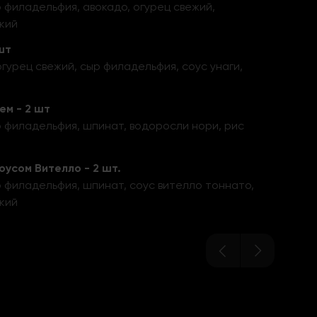
 филадельфия, авокадо, огурец свежий,
кий
шт
огурец свежий, сыр филадельфия, соус унаги,
ем - 2 шт
 филадельфия, шпинат, водоросли нори, рис
оусом Вителло - 2 шт.
 филадельфия, шпинат, соус вителло тоннато,
кий