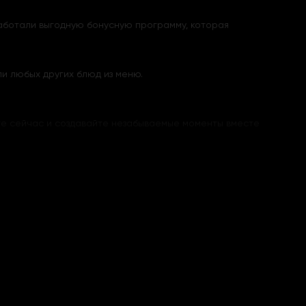
зработали выгодную бонусную программу, которая
ли любых других блюд из меню.
айте сейчас и создавайте незабываемые моменты вместе