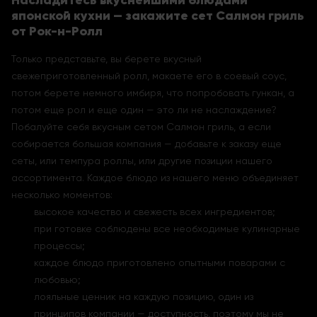
Насладитесь вкуснейшими блюдами
японской кухни — закажите сет Салмон гриль
от Рок-н-Ролл
Только представьте, вы берете вкусный
свежеприготовленный ролл, макаете его в соевый соус,
потом берете немного имбиря, что попробовать гункан, а
потом еще рол и еще один — это ли не наслаждение?
Побалуйте себя вкусным сетом Салмон гриль, а если
собирается большая компания — добавьте к заказу еще
сеты, или темпура роллы, или другие позиции нашего
ассортимента. Каждое блюдо из нашего меню объединяет
несколько моментов:
высокое качество и свежесть всех ингредиентов;
при готовке соблюдены все необходимые кулинарные
процессы;
каждое блюдо приготовлено опытными поварами с
любовью;
лояльные ценник на каждую позицию, один из
принципов компании — доступность, поэтому мы не