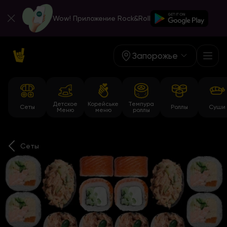
Wow! Приложение Rock&Roll
Запорожье
Детское
Корейське
Темпура
Сеты
Роллы
Суши
Меню
меню
роллы
Сеты