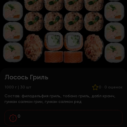
Лосось Гриль
1000 г | 30 шт
0
·
0 оценок
Состав:
филадельфия гриль, тобано гриль, дабл кранч,
гункан салмон грин, гункан салмон ред
0