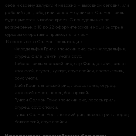
себе и своему желудку. И неважно — выходной сегодня, или
рабочий день, обед или вечер — суши-сет Салмон гриль
будет уместен в любое время. С понедельника по
воскресенье, с 10 до 22 оформите заказ и наши быстрые
курьеры оперативно привезут его к вам.
В состав сета Салмон Гриль входит:
Филадельфия Гриль: японский рис, сыр Филадельфия,
огурец, филе Сёмги, унаги соус.
Тобано Гриль: японский рис, сыр Филадельфия, омлет
японский, огурец, кунжут, соус спайси, лосось гриль,
соус унаги.
Дабл Кранч: японский рис, лосось гриль, огурец,
японский омлет, перец болгарский.
Гункан Салмон Грин: японский рис, лосось гриль,
огурец, соус спайси.
Гункан Салмон Ред: японский рис, лосось гриль, перец
болгарский, соус спайси.