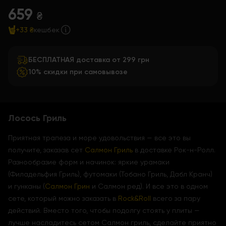
659
₴
+33 ₴
кешбек
БЕСПЛАТНАЯ доставка от 299 грн
10% скидки при самовывозе
Лосось Гриль
Приятная трапеза и море удовольствия — все это вы
получите, заказав сет
Салмон Гриль
в доставке Рок-н-Ролл.
Разнообразие форм и начинок: яркие урамаки
(Филадельфия Гриль), футомаки (Тобано Гриль, Дабл Кранч)
и гунканы (
Салмон Грин
и Салмон ред). И все это в одном
сете, который можно заказать в
Rock&Roll
всего за пару
действий. Вместо того, чтобы подолгу стоять у плиты —
лучше насладитесь сетом Салмон гриль, сделайте приятно