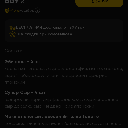
869
Хочу
₴
+43 ₴
кешбек
БЕСПЛАТНАЯ доставка от 299 грн
10% скидки при самовывозе
Состав:
Эби ролл - 4 шт
креветка тигровая, сыр филадельфия, манго, авокадо,
икра "тобико, соус унаги, водоросли нори, рис
японский
Супер Сыр - 4 шт
водоросли нори, сыр филадельфия, сыр моцарелла,
сыр дорблю, сыр "чеддер", рис японский
Маки с печеным лососем Вителло Тонато
лосось запечённый, перец болгарский, соус вителло