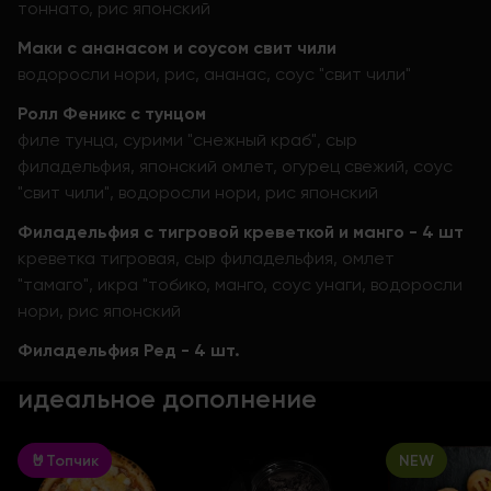
тоннато, рис японский
Маки с ананасом и соусом свит чили
водоросли нори, рис, ананас, соус "свит чили"
Ролл Феникс с тунцом
филе тунца, сурими "снежный краб", сыр
филадельфия, японский омлет, огурец свежий, соус
"свит чили", водоросли нори, рис японский
Филадельфия с тигровой креветкой и манго - 4 шт
креветка тигровая, сыр филадельфия, омлет
"тамаго", икра "тобико, манго, соус унаги, водоросли
нори, рис японский
Филадельфия Ред - 4 шт.
идеальное дополнение
🤘Топчик
NEW