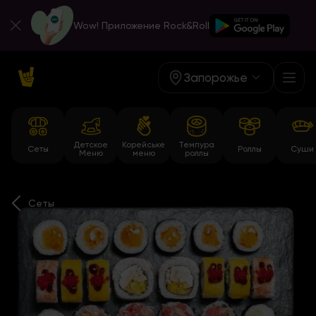
Wow! Приложение Rock&Roll
Запорожье
Детское
Корейське
Темпура
Сеты
Роллы
Суши
Меню
меню
роллы
Сеты