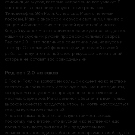
комбинации вкусов, которые непременно вас увлекут. В
частности, в нем присутствуют такие ролы, как
Филадельфия, Эби Ролл, Супер сыр, Маки с печеным
лососем, Маки с ананасом и соусом свит чили, Феникс с
тунцом и Филадельфия с тигровой креветкой и манго.
Каждый кусочек – это произведение искусства, созданное
нашими искусными руками профессиональных поваров.
Ред сет 2.0 – это подлинное сочетание лучших вкусов и
текстур. От кремовой филадельфии до сочной свежей
рыбы, вы получите полный спектр вкусовых впечатлений,
которые не оставят вас равнодушными.
Ред сет 2.0 на заказ
В Рок-н-Ролл мы возлагаем большой акцент на качество и
свежесть ингредиентов. Используем лучшие ингредиенты,
которые мы получаем от проверенных поставщиков и
местных фермеров. Мы стремимся обеспечить вам только
высокое качество продуктов, чтобы вы могли наслаждаться
каждым куском без сомнений.
У нас вы также найдете лояльную стоимость заказа,
поскольку мы считаем, что вкусная и качественная еда
должна быть доступна всем. Мы предлагаем вам
возможность насладиться большим ассортиментом блюд по