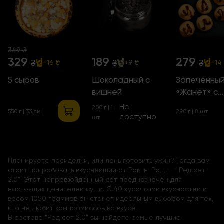
349 ₴
329
189
279
₴
₴
₴
+16 ₴
+9 ₴
+14
5 сыров
Шоколадный с
Запеченный
вишней
«Жанет» с
креветками
Не
200 г | 1
550 г | 33 см
290 г | 8 шт
доступно
шт
Планируете посиделки, или лень готовить ужин? Тогда вам
стоит попробовать вкуснейший от Рок-н-Ролл – "Ред сет
2.0"! Этот непревзойденный сет предназначен для
настоящих ценителей суши. С 40 кусочками вкусностей и
весом 1050 граммов он станет идеальным выбором для тех,
кто не любит компромиссов во вкусе.
В составе "Ред сет 2.0" вы найдете самые лучшие