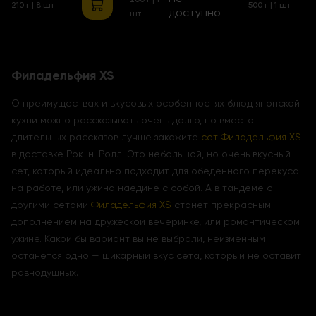
210 г | 8 шт
500 г | 1 шт
доступно
шт
Филадельфия XS
О преимуществах и вкусовых особенностях блюд японской
кухни можно рассказывать очень долго, но вместо
длительных рассказов лучше закажите
сет Филадельфия XS
в доставке Рок-н-Ролл. Это небольшой, но очень вкусный
сет, который идеально подходит для обеденного перекуса
на работе, или ужина наедине с собой. А в тандеме с
другими сетами
Филадельфия XS
станет прекрасным
дополнением на дружеской вечеринке, или романтическом
ужине. Какой бы вариант вы не выбрали, неизменным
останется одно — шикарный вкус сета, который не оставит
равнодушных.