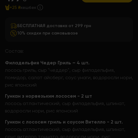
+25 ₴
кешбек
БЕСПЛАТНАЯ доставка от 299 грн
10% скидки при самовывозе
Состав:
Филадельфия Чедер Гриль – 4 шт.
лосось гриль, сыр "чеддер", сыр филадельфия,
помидор, салат айсберг, соус унаги, водоросли нори,
рис японский
Гункан з норвезьким лососем - 2 шт
лосось атлантический, сыр филадельфия, шпинат,
водоросли нори, рис японский
Гункан с лососем гриль и соусом Вителло - 2 шт.
лосось атлантический, сыр филадельфия, шпинат,
соус вителло тоннато, водоросли нори, рис