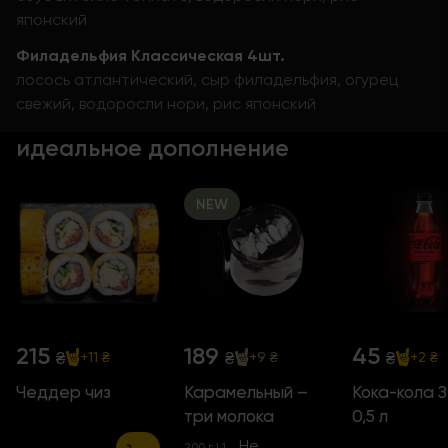
японский
Филадельфия Классическая 4шт.
лосось атлантический, сыр филадельфия, огурец
свежий, водоросли нори, рис японский
идеальное дополнение
NEW
215
189
45
₴
₴
₴
+11 ₴
+9 ₴
+2 ₴
Чеддер чиз
Карамельный –
Кока-кола 
три молока
0,5 л
Не
200 г | 1