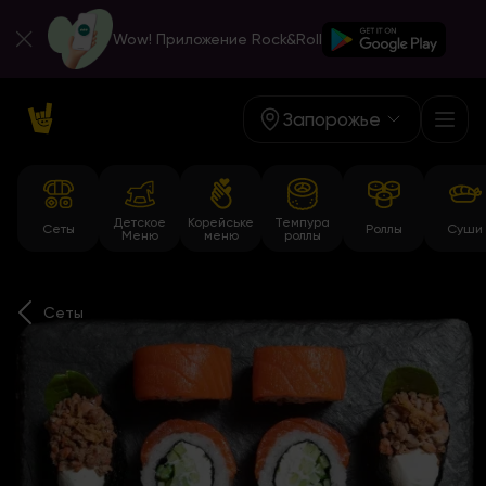
Wow! Приложение Rock&Roll
Запорожье
Детское
Корейське
Темпура
Сеты
Роллы
Суши
Меню
меню
роллы
Сеты