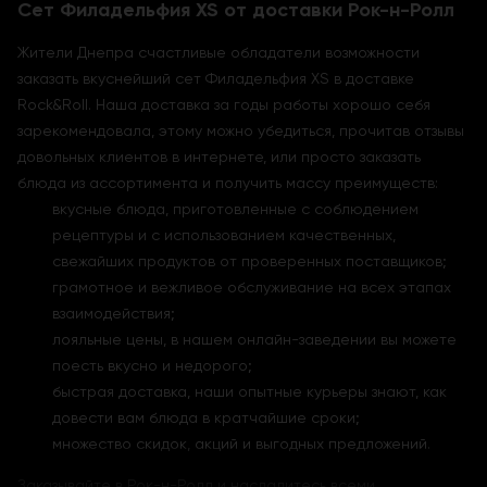
Сет Филадельфия XS от доставки Рок-н-Ролл
Жители Днепра счастливые обладатели возможности
заказать вкуснейший сет Филадельфия XS в доставке
Rock&Roll. Наша доставка за годы работы хорошо себя
зарекомендовала, этому можно убедиться, прочитав отзывы
довольных клиентов в интернете, или просто заказать
блюда из ассортимента и получить массу преимуществ:
вкусные блюда, приготовленные с соблюдением
рецептуры и с использованием качественных,
свежайших продуктов от проверенных поставщиков;
грамотное и вежливое обслуживание на всех этапах
взаимодействия;
лояльные цены, в нашем онлайн-заведении вы можете
поесть вкусно и недорого;
быстрая доставка, наши опытные курьеры знают, как
довести вам блюда в кратчайшие сроки;
множество скидок, акций и выгодных предложений.
Заказывайте в Рок-н-Ролл и насладитесь всеми