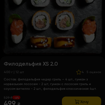
Филадельфия XS 2.0
400 г | 12 шт
4
·
5 оценок
Состав:
филадельфия чедер гриль – 4 шт., гункан з
норвезьким лососем - 2 шт, гункан с лососем гриль и
соусом вителло - 2 шт., филадельфия классическая 4шт.
529 ₴
-6%
Хочу
499
₴