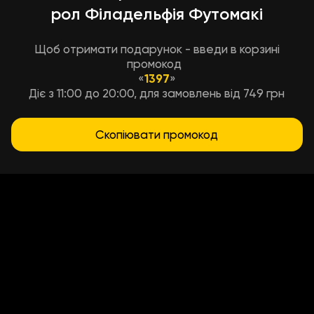
рол Філадельфія Футомакі
Щоб отримати подарунок - введи в корзині
промокод
«
1397
»
Діє з 11:00 до 20:00, для замовлень від 749 грн
Скопіювати промокод
Условия доставки