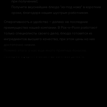
при получение);
Получите вкуснейшие блюда “из-под ножа” в короткие
сроки, благодаря нашим шустрым работникам.
Оперативность и удобство – далеко не последние
преимущества нашей компании. В Рок-н-Ролл работают
только специалисты своего дела, блюда готовятся из
ингредиентов высшего качества, при этом цены на них
достаточно низкие.
Помимо этого, у нас еще много приятных бонусов,
поскорее оформите заказ и вы сами все узнаете.