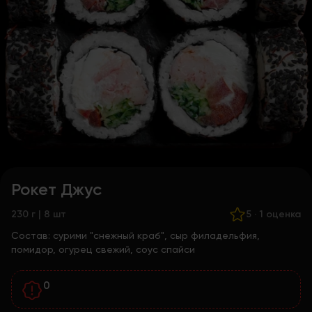
Рокет Джус
230 г | 8 шт
5
·
1 оценка
Состав:
сурими "снежный краб", сыр филадельфия,
помидор, огурец свежий, соус спайси
0