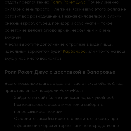
отдать предпочтению
Роллу Рокет Джус
. Почему именно
он? Все очень просто – легкий и яркий вкус этого ролла не
оставит вас равнодушными. Нежная филадельфия, сурими
снежный краб”, огурец, помидор и соус унаги – такое
сочетание делает блюдо ярким, необычным и очень
вкусным.
А если вы хотите дополнение к трапезе в виде пиццы,
идеальным вариантом будет
Карбонара
, или что-то на ваш
вкус, у нас много вариантов.
Ролл Рокет Джус с доставкой в Запорожье
Всего несколько шагов отделяют вас от вкуснейших блюд,
приготовленных поварами Рок-н-Ролл:
Зайдите на сайт (или в приложение, как удобнее);
Познакомьтесь с ассортиментом и выберите
понравившиеся позиции.
Оформите заказ (вы можете оплатить его сразу при
оформлении через интернет, или непосредственно