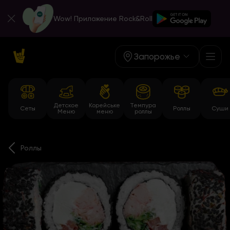
Wow! Приложение Rock&Roll
Запорожье
Детское
Корейське
Темпура
Сеты
Роллы
Суши
Меню
меню
роллы
Роллы