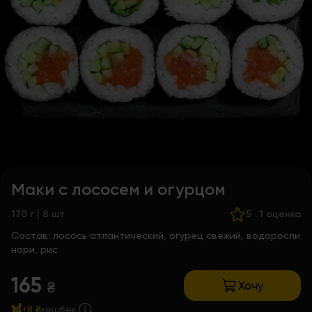
Маки с лососем и огурцом
170 г | 8 шт
5
·
1 оценка
Состав:
лосось атлантический, огурец свежий, водоросли
нори, рис
165
Хочу
₴
+8 ₴
кешбек