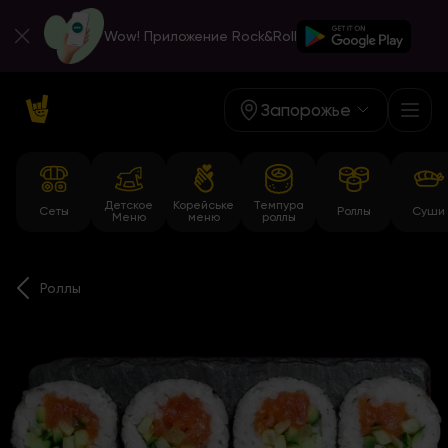
Wow! Приложение Rock&Roll
Запорожье
Детское
Корейське
Темпура
Сеты
Роллы
Суши
Меню
меню
роллы
Роллы