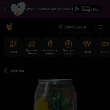
Wow! Приложение Rock&Roll
Запорожье
Детское
Корейське
Темпура
Сеты
Роллы
Суши
Меню
меню
роллы
Напитки