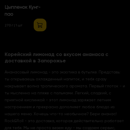
Цыпленок Кунг-
пао
270 г | 1 шт
Корейский лимонад со вкусом ананаса с
доставкой в Запорожье
Ананасовый лимонад - это экзотика в бутылке. Представь:
ты открываешь охлажденный напиток, и тебя сразу
накрывает волна тропического аромата. Первый глоток - и
ты мысленно на пляже с пальмами. Легкий, сладкий, с
приятной кислинкой - этот лимонад заряжает летним
настроением и прекрасно дополняет любое блюдо из
нашего меню. Хочешь что-то необычное? Бери ананас!
Rock&Roll - это доставка, которая действительно работает
для тебя. Мы не просто везем еду - мы создаем сервис,