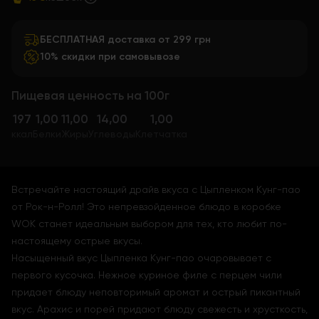
БЕСПЛАТНАЯ доставка от 299 грн
10% скидки при самовывозе
Пищевая ценность на 100г
197
1,00
11,00
14,00
1,00
ккал
Белки
Жиры
Углеводы
Клетчатка
Встречайте настоящий драйв вкуса с Цыпленком Кунг-пао
от Рок-н-Ролл! Это непревзойденное блюдо в коробке
WOK станет идеальным выбором для тех, кто любит по-
настоящему острые вкусы.
Насыщенный вкус Цыпленка Кунг-пао очаровывает с
первого кусочка. Нежное куриное филе с перцем чили
придает блюду неповторимый аромат и острый пикантный
вкус. Арахис и порей придают блюду свежесть и хрусткость,