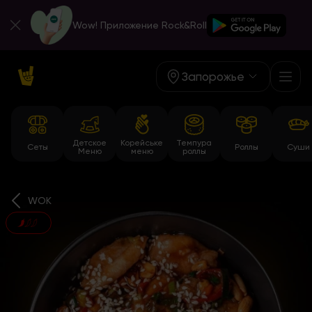
Wow! Приложение Rock&Roll
Запорожье
Детское
Корейське
Темпура
Сеты
Роллы
Суши
Меню
меню
роллы
WOK