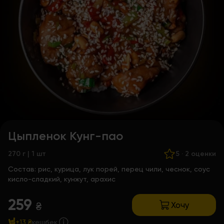
Цыпленок Кунг-пао
270 г | 1 шт
5
·
2 оценки
Состав:
рис, курица, лук порей, перец чили, чеснок, соус
кисло-сладкий, кунжут, арахис
259
Хочу
₴
+13 ₴
кешбек