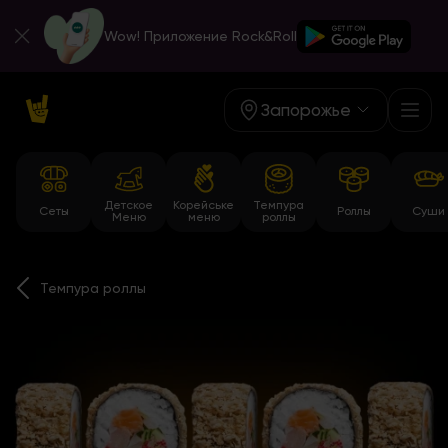
Wow! Приложение Rock&Roll
Запорожье
Детское
Корейське
Темпура
Сеты
Роллы
Суши
Меню
меню
роллы
Темпура роллы