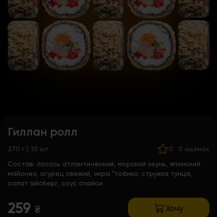
Гиллан ролл
270 г | 10 шт
0
·
0 оценок
Состав:
лосось атлантический, морской окунь, японский
майонез, огурец свежий, икра "тобико, стружка тунца,
салат айсберг, соус спайси
259
Хочу
₴