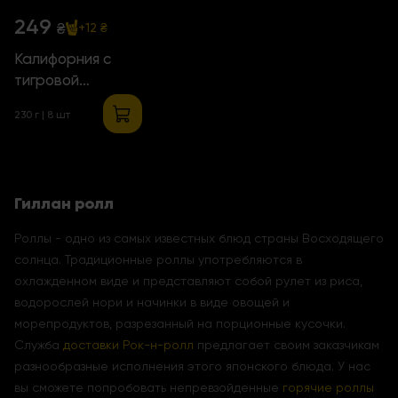
249
₴
+12 ₴
Калифорния с
тигровой
креветкой
230 г | 8 шт
Гиллан ролл
Роллы - одно из самых известных блюд страны Восходящего
солнца. Традиционные роллы употребляются в
охлажденном виде и представляют собой рулет из риса,
водорослей нори и начинки в виде овощей и
морепродуктов, разрезанный на порционные кусочки.
Служба
доставки Рок-н-ролл
предлагает своим заказчикам
разнообразные исполнения этого японского блюда. У нас
вы сможете попробовать непревзойденные
горячие роллы