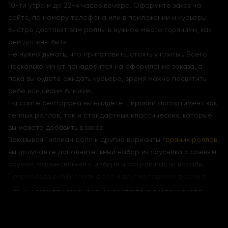
10-ти утра и до 22-х часов вечера. Оформите заказ на
сайте, по номеру телефона или в приложении и курьеры
быстро доставят вам роллы в нужное место горячими, как
они должны быть.
Не нужно думать, что приготовить, стоять у плиты… Всего
несколько минут понадобится на оформление заказа, а
пока вы будете ожидать курьера, время можно посвятить
себе или своим близким.
На сайте ресторана вы найдете широкий ассортимент как
теплых роллов, так и стандартных классических, которые
вы можете добавить в заказ.
Заказывая Гиллиан ролл и другие варианты
горячих роллов
,
вы получаете дополнительный набор из соусника с соевым
соусом, маринованного имбиря и острой пасты васаби.
Попробовав раз Гиллиан ролл и другие горячие роллы в
Рок-н-Ролл, вам захочется их заказывать снова и снова.