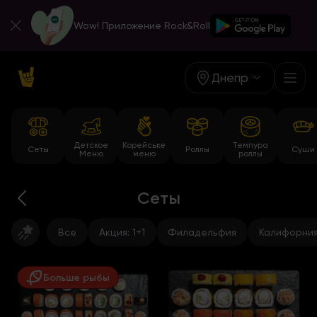
Wow! Приложение Rock&Roll
Днепр
Детское
Корейське
Темпура
Сеты
Роллы
Суши
Меню
меню
роллы
Сеты
Все
Акция: 1+1
Филадельфия
Калифорни
Больше рыбы