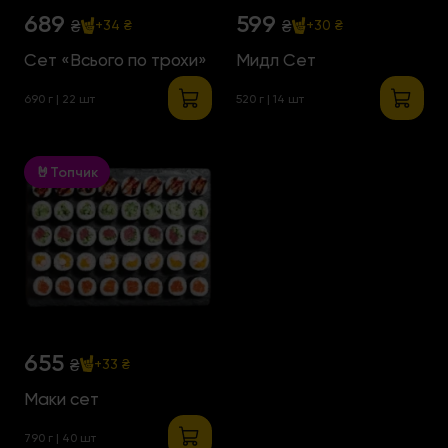
689
599
₴
₴
+34 ₴
+30 ₴
Сет «Всього по трохи»
Мидл Сет
690 г | 22 шт
520 г | 14 шт
🤘Топчик
655
₴
+33 ₴
Маки сет
790 г | 40 шт