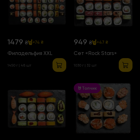
1479
949
₴
₴
+74 ₴
+47 ₴
Филадельфия ХХL
Сет «Rock Stars»
1450 г | 48 шт
1030 г | 32 шт
🤘Топчик