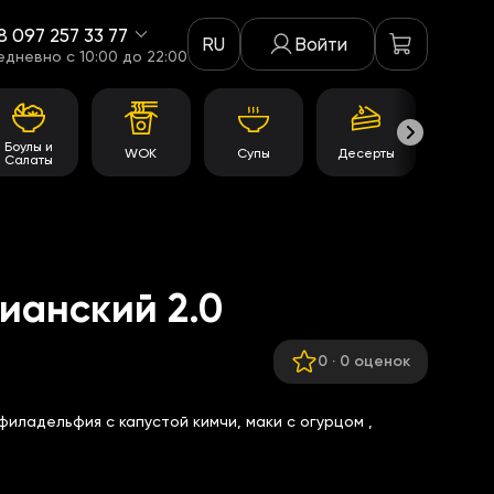
8 097 257 33 77
RU
Войти
едневно c 10:00 до 22:00
Боулы и
WOK
Супы
Десерты
Акци
Салаты
ианский 2.0
0
·
0 оценок
 филадельфия с капустой кимчи,
маки с огурцом
,