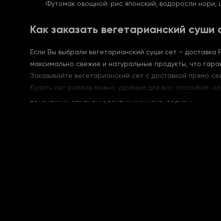
Футомак овощной: рис японский, водоросли нори, ш
Как заказать вегетарианский суши 
Если Вы выбрали вегетарианский суши сет – доставка 
максимально свежие и натуральные продукты, что гара
Заказывайте вегетарианский сет с доставкой прямо се
Купить сет роллов можно удобным для вас способом: на
веганскими салатами, воками или поке-боулом.