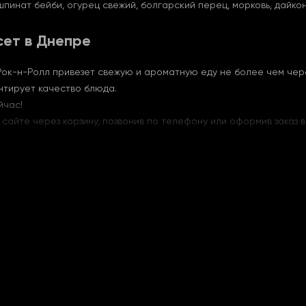
пинат бейби, огурец свежий, болгарский перец, морковь, дайкон
сет в Днепре
Рок-н-Ролл привезет свежую и ароматную еду не более чем чере
нтирует качество блюда.
йчас!
 сайте через корзину, позвонив по телефону или оформив заказ