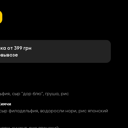
а от 399 грн
овывозе
фия, сыр "дор блю", груша, рис
Кимчи
сыр филадельфия, водоросли нори, рис японский
нори, кунжут, рис японский