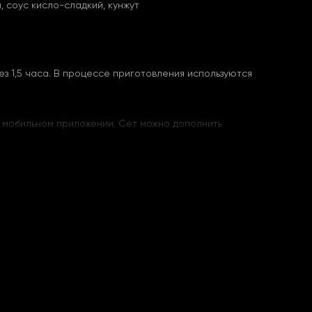
, соус кисло-сладкий, кунжут
з 1,5 часа. В процессе приготовления используются
 в мобильном приложении. Сет можно дополнить