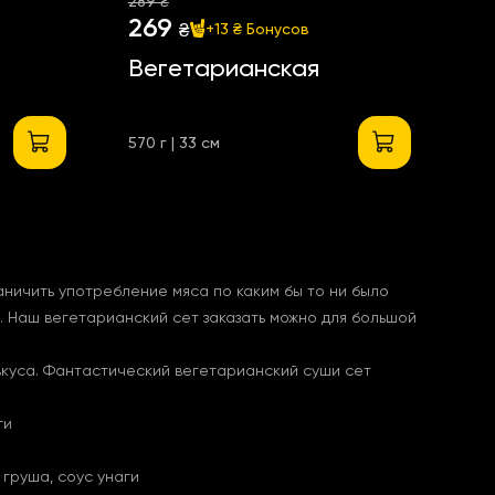
289 ₴
269
₴
+13 ₴
Бонусов
Вегетарианская
570 г | 33 см
аничить употребление мяса по каким бы то ни было
 Наш вегетарианский сет заказать можно для большой
вкуса. Фантастический вегетарианский суши сет
ги
 груша, соус унаги