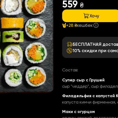
559
₴
Хочу
+28 ₴
кешбек
БЕСПЛАТНАЯ доставк
10% скидки при сам
Состав:
Супер сыр с Грушей
сыр "чеддер", сыр филадель
Филадельфия с капустой 
капуста кимчи фирменная, 
Маки с огурцом
огурец свежий, водоросли 