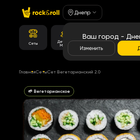
Днепр
Ваш город - Дне
Детское
Корейське
Сеты
Роллы
Меню
меню
Изменить
Главная
Сеты
Сет Вегетарианский 2.0
🌱 Вегетарианское