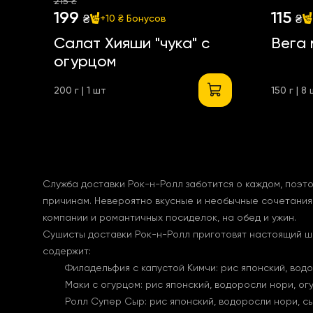
215 ₴
199
115
₴
₴
+10 ₴
Бонусов
Салат Хияши "чука" с
Вега 
огурцом
200 г | 1 шт
150 г | 8
Служба доставки Рок-н-Ролл заботится о каждом, поэто
причинам. Невероятно вкусные и необычные сочетания 
компании и романтичных посиделок, на обед и ужин.
Сушисты доставки Рок-н-Ролл приготовят настоящий ш
содержит:
Филадельфия с капустой Кимчи: рис японский, водо
Маки с огурцом: рис японский, водоросли нори, огу
Ролл Супер Сыр: рис японский, водоросли нори, сы