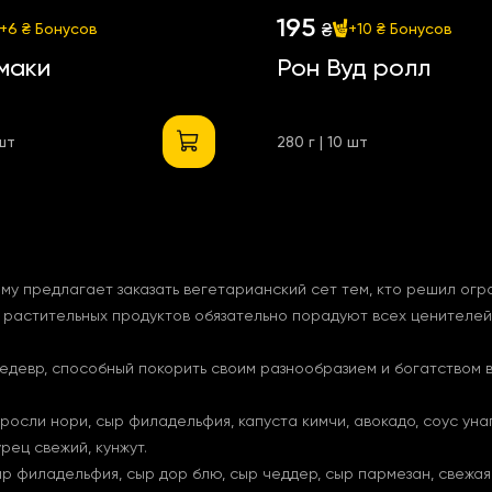
195
₴
+6 ₴
Бонусов
+10 ₴
Бонусов
маки
Рон Вуд ролл
 шт
280 г | 10 шт
му предлагает заказать вегетарианский сет тем, кто решил огр
растительных продуктов обязательно порадуют всех ценителей.
едевр, способный покорить своим разнообразием и богатством 
росли нори, сыр филадельфия, капуста кимчи, авокадо, соус уна
рец свежий, кунжут.
р филадельфия, сыр дор блю, сыр чеддер, сыр пармезан, свежая