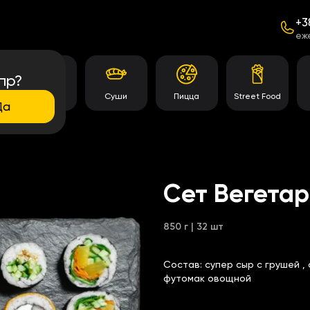
+3
еж
пр?
Темпура
Суши
Пицца
Street Food
роллы
Да
Сет Вегетар
850 г | 32 шт
Состав:
супер сыр с грушей
,
футомак овощной