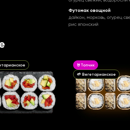
Футомак овощной
дайкон, морковь, огурец с
рис японский
е
гетарианское
🤘Топчик
🌱 Вегетарианское