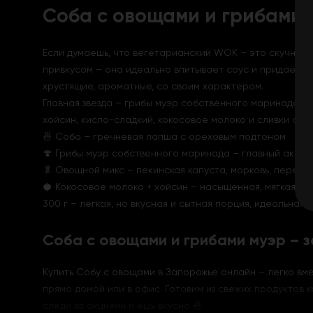
Соба с овощами и грибами 
Если думаешь, что вегетарианский WOK – это скучно, 
привкусом – она идеально впитывает соус и придаёт блю
хрустящие, ароматные, со своим характером.
Главная звезда – грибы муэр собственного маринада. Х
хойсин, кисло-сладкий, кокосовое молоко и сливки сое
🍜 Соба – гречневая лапша с ореховым подтоном
🍄 Грибы муэр собственного маринада – главный акцен
🥬 Овощной микс – пекинская капуста, морковь, перец, 
🥥 Кокосовое молоко + хойсин – насыщенная, мягкая аз
300 г – лёгкая, но вкусная и сытная порция, идеальная 
Соба с овощами и грибами муэр – 
Купить Собу с овощами в Запорожье онлайн – легко вме
прямо домой или в офис. Готовим из свежих продуктов к
следи за акциями и ешь вкусно 🍜