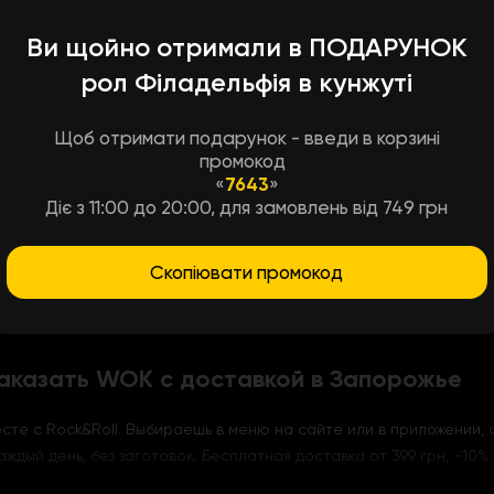
муэр
Ви щойно отримали в ПОДАРУНОК
рол Філадельфія в кунжуті
то Соба с овощами и грибами муэр изменит это мнение. Гречнев
ду особую текстуру. А дальше – пекинская капуста, морковь, бо
Щоб отримати подарунок - введи в корзині
промокод
рустящие, с лёгкой пикантностью, они делают блюдо интересным
«
7643
»
диняют всё в единый насыщенный вкус.
Діє з 11:00 до 20:00, для замовлень від 749 грн
т без мяса
лук
Скопіювати промокод
иатская основа
для обеда.
заказать WOK с доставкой в Запорожье
сте с Rock&Roll. Выбираешь в меню на сайте или в приложении,
аждый день, без заготовок. Бесплатная доставка от 399 грн, −10