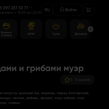
8 097 257 33 77
RU
Войти
едневно c 10:00 до 22:00
Боулы и
WOK
Супы
Десерты
Акци
Салаты
ами и грибами муэр
0
·
0 оценок
я капуста, красный лук, морковь, перец болгарский,
нада, чеснок, имбирь, арахис, соус хайсин, соус
око, сливки