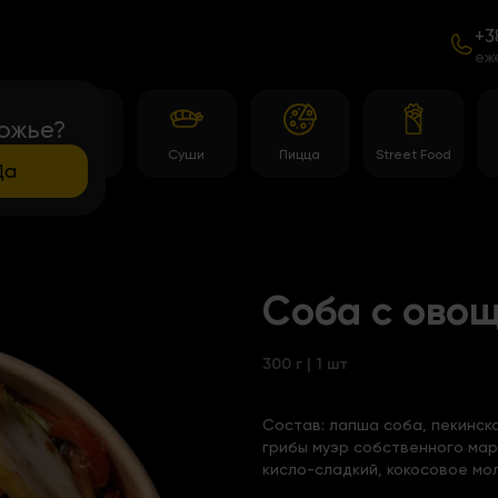
+3
еж
ожье?
Роллы
Суши
Пицца
Street Food
Да
Соба с овощ
300 г | 1 шт
Состав:
лапша соба, пекинска
грибы муэр собственного мари
кисло-сладкий, кокосовое мол