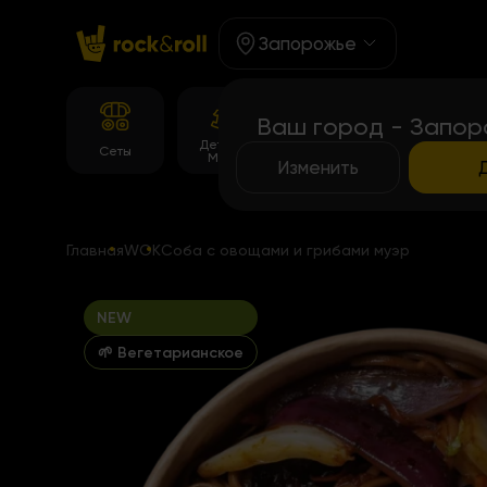
Запорожье
Ваш город - Запор
Детское
Корейське
Темпура
Сеты
Меню
меню
роллы
Изменить
Главная
WOK
Соба с овощами и грибами муэр
NEW
🌱 Вегетарианское