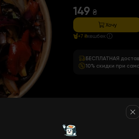
149
₴
Хочу
+7 ₴
кешбек
БЕСПЛАТНАЯ доставк
10% скидки при сам