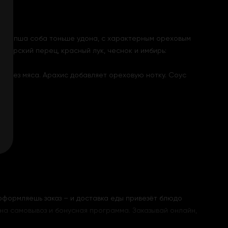
ая лапша соба тоньше удона, с характерным ореховым
лгарский перец, красный лук, чеснок и имбирь:
 и без мяса. Арахис добавляет ореховую нотку. Соус
 оформляешь заказ – и доставка еды привезёт блюдо
% на самовывоз и бонусная программа. Заказывай онлайн,