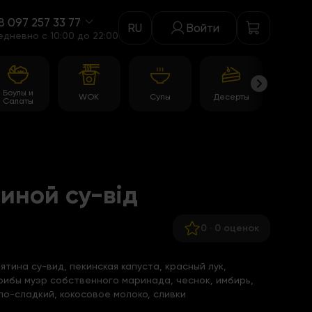
8 097 257 33 77
RU
Войти
едневно c 10:00 до 22:00
Боулы и
WOK
Супы
Десерты
Акци
Салаты
тиной су-від
0
·
0 оценок
ятина су-вид, пекинская капуста, красный лук,
грибы муэр собственного маринада, чеснок, имбирь,
сло-сладкий, кокосовое молоко, сливки