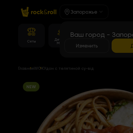
Запорожье
Ваш город - Запор
Детское
Корейське
Темпура
Сеты
Меню
меню
роллы
Изменить
Главная
WOK
Удон с телятиной су-від
NEW