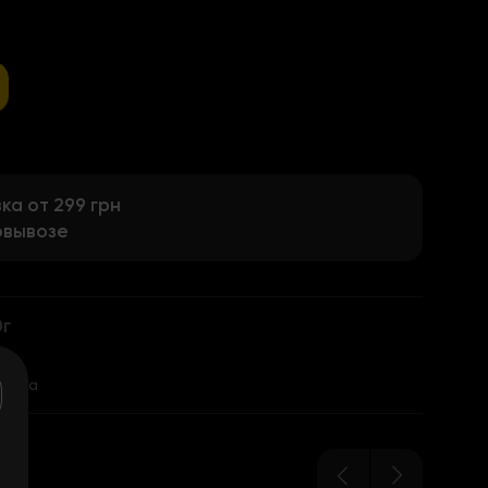
а от 299 грн
овывозе
0г
30
чатка