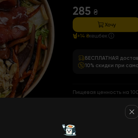
285
₴
Хочу
+14 ₴
кешбек
БЕСПЛАТНАЯ доставк
10% скидки при сам
Пищевая ценность на 10
137
9,00
6,30
11,00
1,
ккал
Белки
Жиры
Углеводы
Клет
ах