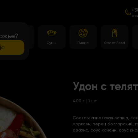
+3
еж
ожье?
Роллы
Суши
Пицца
Street Food
Да
Удон с теля
400 г | 1 шт
Состав:
азиатская лапша, тел
морковь, перец болгарский, 
арахис, соус хайсин, соус ки