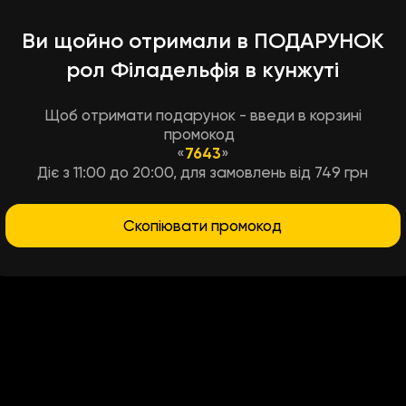
Ви щойно отримали в ПОДАРУНОК
рол Філадельфія в кунжуті
Щоб отримати подарунок - введи в корзині
промокод
«
7643
»
Діє з 11:00 до 20:00, для замовлень від 749 грн
Скопіювати промокод