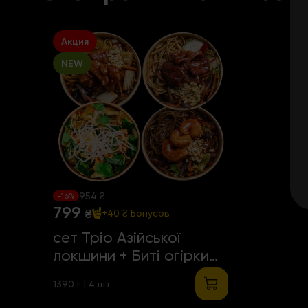
Акция
NEW
954 ₴
-16%
799
₴
+40 ₴
Бонусов
сет Тріо Азійської
локшини + Биті огірки
від шефа
1390 г | 4 шт