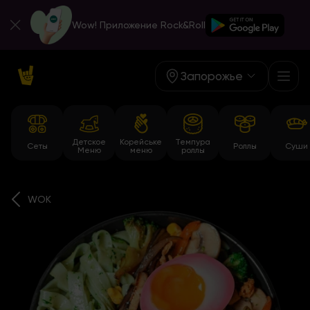
Wow! Приложение Rock&Roll
Запорожье
Детское
Корейське
Темпура
Сеты
Роллы
Суши
Меню
меню
роллы
WOK