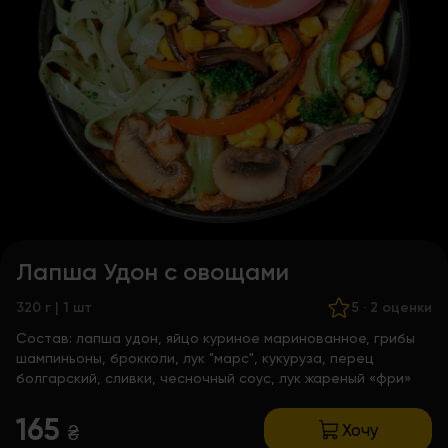
Лапша Удон с овощами
320 г | 1 шт
5
·
2 оценки
Состав:
лапша удон, яйцо куриное маринованное, грибы
шампиньоны, брокколи, лук "марс", кукуруза, перец
болгарский, сливки, чесночный соус, лук жареный «фри»
165
Хочу
₴