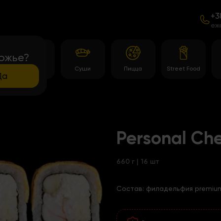
+3
еж
ожье?
Роллы
Суши
Пицца
Street Food
Да
Personal Ch
660 г | 16 шт
Состав:
филадельфия premium