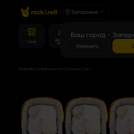
Запорожье
Ваш город - Запор
Детское
Корейське
Темпура
Сеты
Меню
меню
роллы
Изменить
Главная
Сеты
Personal Cheeses Cет