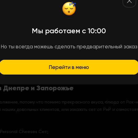
от доставки Рок-н-Ролл, которые скрасят ваше времяпровожден
Мы работаем с 10:00
себе подарки — так почему бы не заказать Personal Cheeses Cе
. А какие вкусовые сочетания:
 Филадельфия, в сочетании с тигровой креветкой, миндальными 
Но ты всегда можешь сделать предварительный заказ
сыра, авокадо, огурца и икры тобико в ролле Филадельфия Pre
Перейти в меню
су, или подобрать другие позиции из меню — с радостью выполн
 в Днепре и Запорожье
олжение, потому что помимо прекрасного вкуса, блюда от Рок-
 наших довольных клиентов, или заказать сет от РнР и самосто
 Personal Cheeses Сет;