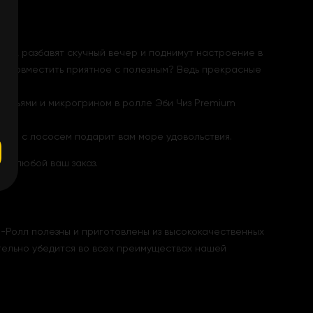
ие, разбавят скучный вечер и поднимут настроение в
т и совместить приятное с полезным? Ведь прекрасные
хлопьями и микрогрином в ролле Эби Чиз Premium
mium с лососем подарит вам море удовольствия.
им любой ваш заказ.
н-Ролл полезны и приготовлены из высококачественных
ятельно убедится во всех преимуществах нашей