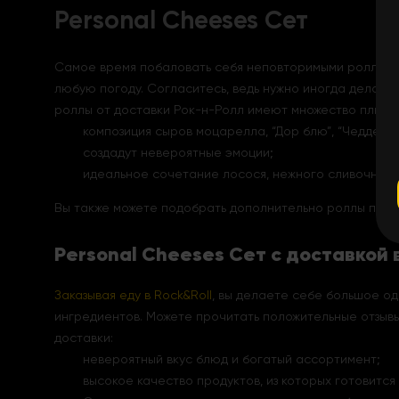
Personal Cheeses Cет
Самое время побаловать себя неповторимыми роллами 
любую погоду. Согласитесь, ведь нужно иногда делать 
роллы от доставки Рок-н-Ролл имеют множество плюсов
композиция сыров моцарелла, “Дор блю”, “Чеддер”,
создадут невероятные эмоции;
идеальное сочетание лосося, нежного сливочного 
Вы также можете подобрать дополнительно роллы по вку
Personal Cheeses Сет с доставкой
Заказывая еду в Rock&Roll
, вы делаете себе большое од
ингредиентов. Можете прочитать положительные отзывы
доставки:
невероятный вкус блюд и богатый ассортимент;
высокое качество продуктов, из которых готовится