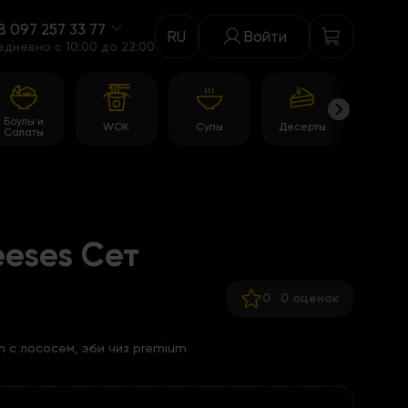
8 097 257 33 77
RU
Войти
едневно c 10:00 до 22:00
Боулы и
WOK
Супы
Десерты
Акци
Салаты
eeses Cет
0
·
0 оценок
 с лососем, эби чиз premium