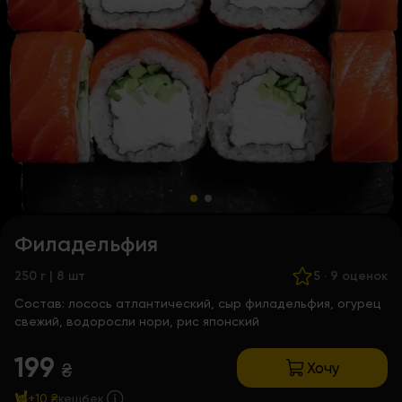
Филадельфия
250 г | 8 шт
5
·
9 оценок
Состав:
лосось атлантический, сыр филадельфия, огурец
свежий, водоросли нори, рис японский
199
Хочу
₴
+10 ₴
кешбек