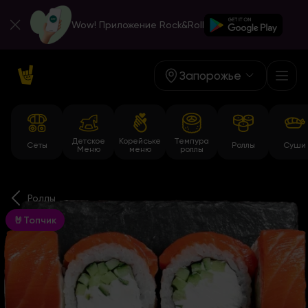
Wow! Приложение Rock&Roll
Запорожье
Детское
Корейське
Темпура
Сеты
Роллы
Суши
Меню
меню
роллы
Роллы
🤘Топчик