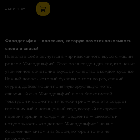
Тигровыми
440 г | 1 шт
Креветками
Филадельфия — классика, которую хочется заказывать
снова и снова!
Позвольте себе окунуться в мир изысканного вкуса с нашим
роллом "Филадельфия". Этот ролл создан для тех, кто ценит
утонченное сочетание вкусов и качество в каждом кусочке.
Нежный лосось, который буквально тает во рту, свежий
огурец, добавляющий приятную хрустящую нотку,
сливочный сыр "Филадельфия" с его бархатистой
текстурой и ароматный японский рис — всё это создаёт
гармоничный и насыщенный вкус, который покоряет с
первой порции. В каждом ингредиенте — свежесть и
натуральность, что делает "Филадельфию" нашим
бессменным хитом и выбором, который точно не
разочарует.