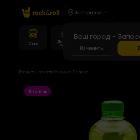
Запорожье
Ваш город - Запор
Детское
Корейське
Темпура
Сеты
Меню
меню
роллы
Изменить
Главная
Напитки
Комбуча Яблоко
🤘Топчик