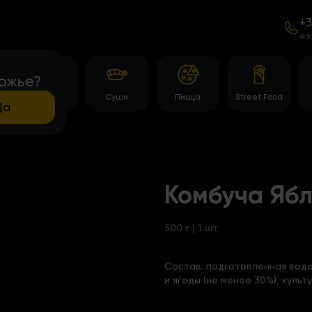
+3
еж
ожье?
Роллы
Суши
Пицца
Street Food
Да
Комбуча Яб
500 г | 1 шт
Состав:
подготовленная вода
и ягоды (не менее 30%), культ