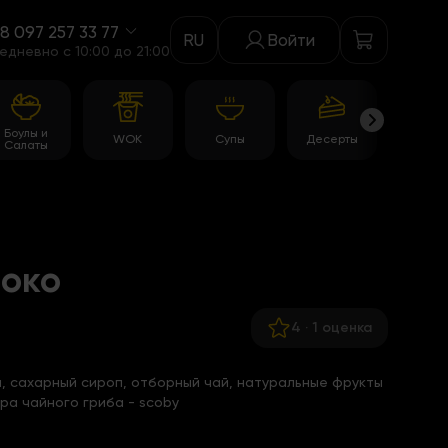
8 097 257 33 77
RU
Войти
едневно c 10:00 до 21:00
Боулы и
WOK
Супы
Десерты
Акци
Салаты
локо
4
·
1 оценка
, сахарный сироп, отборный чай, натуральные фрукты
ура чайного гриба - scoby