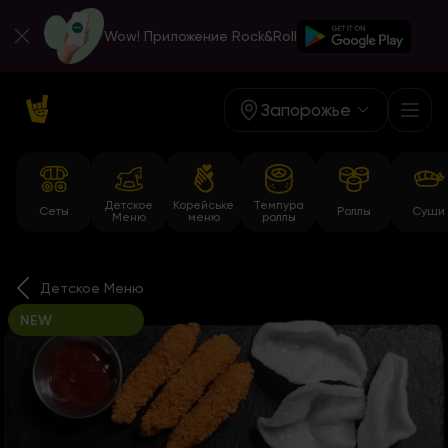
Wow! Приложение Rock&Roll
Запорожье
Детское
Корейське
Темпура
Сеты
Роллы
Суши
Меню
меню
роллы
Детское Меню
NEW