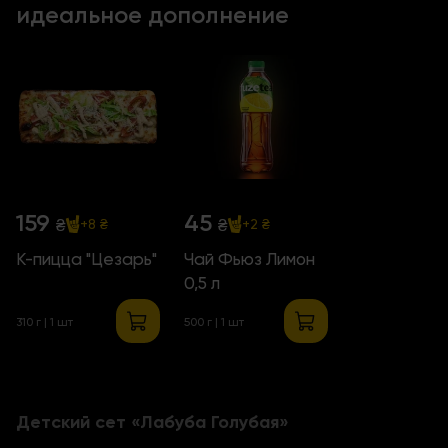
идеальное дополнение
159
45
₴
₴
+8 ₴
+2 ₴
К-пицца "Цезарь"
Чай Фьюз Лимон
0,5 л
310 г | 1 шт
500 г | 1 шт
Детский сет «Лабуба Голубая»