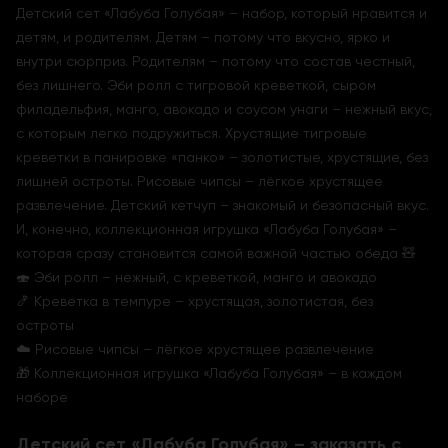
Детский сет «Лабуба Голубая» – набор, который нравится и
детям, и родителям. Детям – потому что вкусно, ярко и
внутри сюрприз. Родителям – потому что состав честный,
без лишнего. Эби ролл с тигровой креветкой, сыром
филадельфия, манго, авокадо и соусом унаги – нежный вкус,
с которым легко подружиться. Хрустящие тигровые
креветки в панировке «панко» – золотистые, хрустящие, без
лишней остроты. Рисовые чипсы – лёгкое хрустящее
развлечение. Детский кетчуп – знакомый и безопасный вкус.
И, конечно, коллекционная игрушка «Лабуба Голубая» –
которая сразу становится самой важной частью обеда 🧸
🍣 Эби ролл – нежный, с креветкой, манго и авокадо
🍤 Креветка в темпуре – хрустящая, золотистая, без
остроты
☁️ Рисовые чипсы – лёгкое хрустящее развлечение
🎁 Коллекционная игрушка «Лабуба Голубая» – в каждом
наборе
Детский сет «Лабуба Голубая» – заказать с