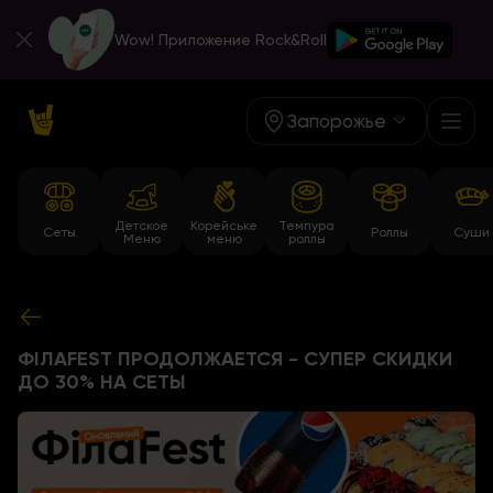
Wow! Приложение Rock&Roll
Запорожье
Детское
Корейське
Темпура
Сеты
Роллы
Суши
Меню
меню
роллы
ФІЛАFEST ПРОДОЛЖАЕТСЯ - СУПЕР СКИДКИ
ДО 30% НА СЕТЫ