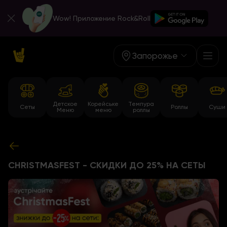
Wow! Приложение Rock&Roll
Запорожье
Детское
Корейське
Темпура
Сеты
Роллы
Суши
Меню
меню
роллы
CHRISTMASFEST - СКИДКИ ДО 25% НА СЕТЫ