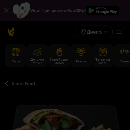
Wow! Приложение Rock&Roll
Днепр
Детское
Корейське
Темпура
Сеты
Роллы
Суши
Меню
меню
роллы
Street Food